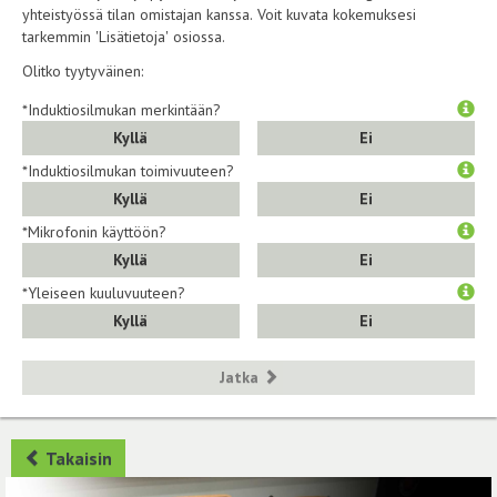
yhteistyössä tilan omistajan kanssa. Voit kuvata kokemuksesi
tarkemmin 'Lisätietoja' osiossa.
Olitko tyytyväinen:
*Induktiosilmukan merkintään?
Kyllä
Ei
*Induktiosilmukan toimivuuteen?
Kyllä
Ei
*Mikrofonin käyttöön?
Kyllä
Ei
*Yleiseen kuuluvuuteen?
Kyllä
Ei
Jatka
Takaisin