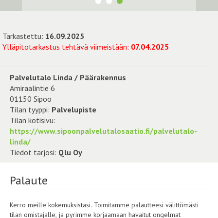
Tarkastettu:
16.09.2025
Ylläpitotarkastus tehtävä viimeistään:
07.04.2025
Palvelutalo Linda / Päärakennus
Amiraalintie 6
01150 Sipoo
Tilan tyyppi:
Palvelupiste
Tilan kotisivu:
https://www.sipoonpalvelutalosaatio.fi/palvelutalo-
linda/
Tiedot tarjosi:
Qlu Oy
Palaute
Kerro meille kokemuksistasi. Toimitamme palautteesi välittömästi
tilan omistajalle, ja pyrimme korjaamaan havaitut ongelmat