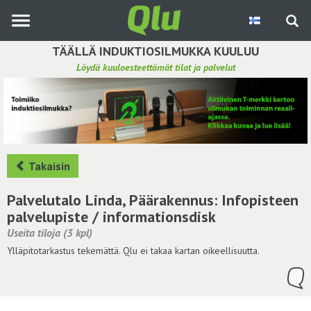
Siirry
pääsisältöön
TÄÄLLÄ INDUKTIOSILMUKKA KUULUU
Löydä kuuloesteettömät tilat ja palvelut
Etsi induktiosilmukka
Tee ehdotus ja vaikuta kuulemiskokemukseen
Hae ehdotuksia
Takaisin
Käyttöohje
Palvelutalo Linda, Päärakennus: Infopisteen
palvelupiste / informationsdisk
Yhteydenottopyyntö
Useita tiloja (3 kpl)
Ylläpitotarkastus tekemättä. Qlu ei takaa kartan oikeellisuutta.
Kirjaudu sisään