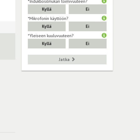
*Induktiosilmukan toimivuuteen?
Kyllä
Ei
*Mikrofonin käyttöön?
Kyllä
Ei
*Yleiseen kuuluvuuteen?
Kyllä
Ei
Jatka