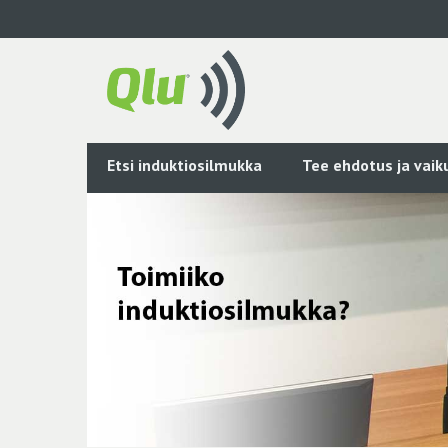
Siirry
pääsisältöön
Etsi induktiosilmukka
Tee ehdotus ja vai