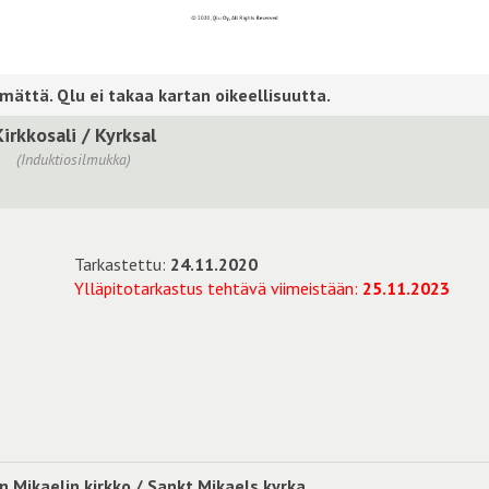
Kirkkosali / Kyrksal
(Induktiosilmukka)
Tarkastettu:
24.11.2020
Ylläpitotarkastus tehtävä viimeistään:
25.11.2023
 Mikaelin kirkko / Sankt Mikaels kyrka