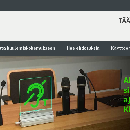
TÄÄ
kuta kuulemiskokemukseen
Hae ehdotuksia
Käyttöoh