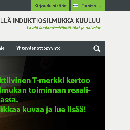
Kirjaudu sisään
Finnish
LLÄ INDUKTIOSILMUKKA KUULUU
Löydä kuuloesteettömät tilat ja palvelut
je
Yhteydenottopyyntö