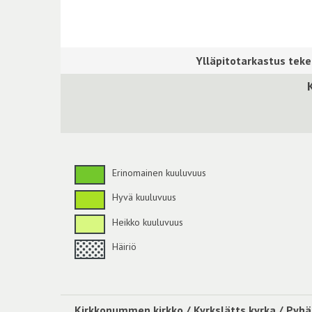
Erinomainen kuuluvuus
Hyvä kuuluvuus
Heikko kuuluvuus
Häiriö
Kirkkonummen kirkko / Kyrkslätts kyrka / Pyhän