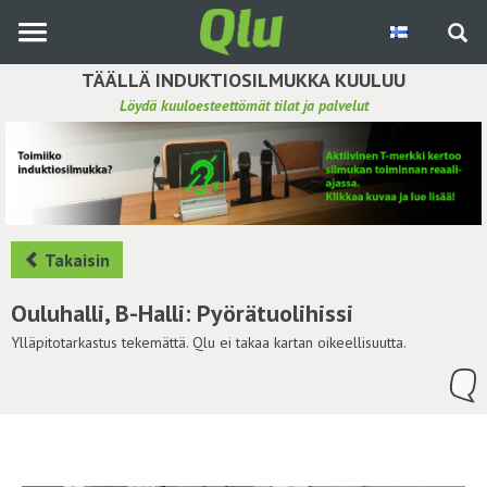
Siirry
pääsisältöön
TÄÄLLÄ INDUKTIOSILMUKKA KUULUU
Löydä kuuloesteettömät tilat ja palvelut
Etsi induktiosilmukka
Tee ehdotus ja vaikuta kuulemiskokemukseen
Hae ehdotuksia
Takaisin
Käyttöohje
Ouluhalli, B-Halli: Pyörätuolihissi
Yhteydenottopyyntö
Ylläpitotarkastus tekemättä. Qlu ei takaa kartan oikeellisuutta.
Kirjaudu sisään