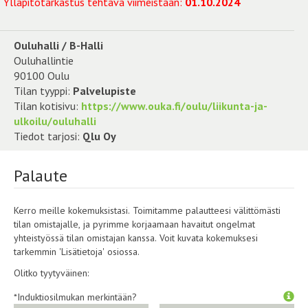
Ylläpitotarkastus tehtävä viimeistään:
01.10.2024
Ouluhalli / B-Halli
Ouluhallintie
90100 Oulu
Tilan tyyppi:
Palvelupiste
Tilan kotisivu:
https://www.ouka.fi/oulu/liikunta-ja-
ulkoilu/ouluhalli
Tiedot tarjosi:
Qlu Oy
Palaute
Kerro meille kokemuksistasi. Toimitamme palautteesi välittömästi
tilan omistajalle, ja pyrimme korjaamaan havaitut ongelmat
yhteistyössä tilan omistajan kanssa. Voit kuvata kokemuksesi
tarkemmin 'Lisätietoja' osiossa.
Olitko tyytyväinen:
*Induktiosilmukan merkintään?