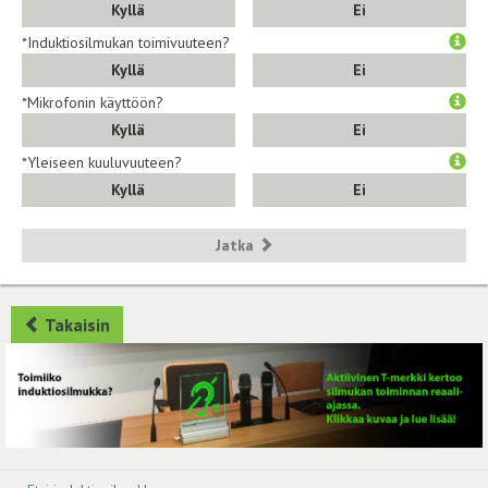
Kyllä
Ei
*Induktiosilmukan toimivuuteen?
Kyllä
Ei
*Mikrofonin käyttöön?
Kyllä
Ei
*Yleiseen kuuluvuuteen?
Kyllä
Ei
Jatka
Takaisin