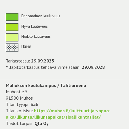
Erinomainen kuuluvuus
Hyvä kuuluvuus
Heikko kuuluvuus
Häiriö
Tarkastettu:
29.09.2025
Ylläpitotarkastus tehtävä viimeistään:
29.09.2028
Muhoksen koulukampus / Tähtiareena
Muhostie 5
91500 Muhos
Tilan tyyppi:
Sali
Tilan kotisivu:
https://muhos.fi/kulttuuri-ja-vapaa-
aika/liikunta/liikuntapaikat/sisaliikuntatilat/
Tiedot tarjosi:
Qlu Oy