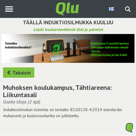
Siirry
pääsisältöön
TÄÄLLÄ INDUKTIOSILMUKKA KUULUU
Löydä kuuloesteettömät tilat ja palvelut
Etsi induktiosilmukka
Tee ehdotus ja vaikuta kuulemiskokemukseen
Hae ehdotuksia
Takaisin
Käyttöohje
Muhoksen koulukampus, Tähtiareena:
Liikuntasali
Yhteydenottopyyntö
Useita tiloja (2 kpl)
Induktiosilmukan toiminta on testattu IEC60118-4:2014 standardin
Kirjaudu sisään
mukaisesti ja kuuluvuuskartta on julkistettu.