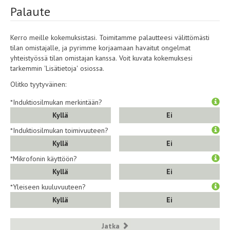
Palaute
Kerro meille kokemuksistasi. Toimitamme palautteesi välittömästi
tilan omistajalle, ja pyrimme korjaamaan havaitut ongelmat
yhteistyössä tilan omistajan kanssa. Voit kuvata kokemuksesi
tarkemmin 'Lisätietoja' osiossa.
Olitko tyytyväinen:
*Induktiosilmukan merkintään?
Kyllä
Ei
*Induktiosilmukan toimivuuteen?
Kyllä
Ei
*Mikrofonin käyttöön?
Kyllä
Ei
*Yleiseen kuuluvuuteen?
Kyllä
Ei
Jatka