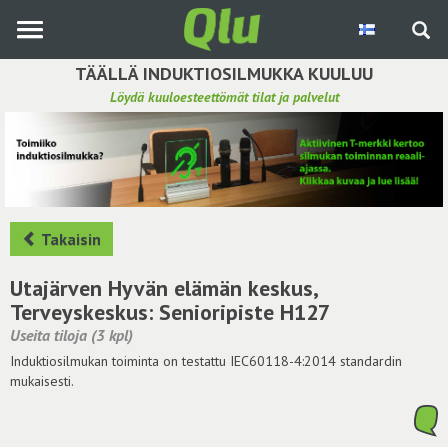
Siirry
pääsisältöön
TÄÄLLÄ INDUKTIOSILMUKKA KUULUU
Löydä kuuloesteettömät tilat ja palvelut
Etsi induktiosilmukka
Tee ehdotus ja vaikuta kuulemiskokemukseen
Hae ehdotuksia
Takaisin
Käyttöohje
Utajärven Hyvän elämän keskus,
Terveyskeskus: Senioripiste H127
Yhteydenottopyyntö
Useita tiloja (3 kpl)
Induktiosilmukan toiminta on testattu IEC60118-4:2014 standardin
Kirjaudu sisään
mukaisesti.