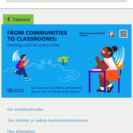
Takaisin
Etsi induktiosilmukka
Tee ehdotus ja vaikuta kuulemiskokemukseen
Hae ehdotuksia