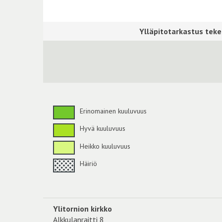
Erinomainen kuuluvuus
Hyvä kuuluvuus
Heikko kuuluvuus
Häiriö
Ylitornion kirkko
Alkkulanraitti 8