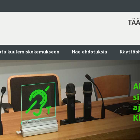
TÄÄ
kuta kuulemiskokemukseen
Hae ehdotuksia
Käyttöoh