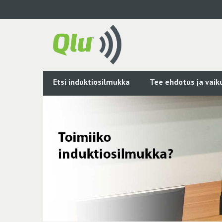
Siirry
pääsisältöön
Etsi induktiosilmukka
Tee ehdotus ja vai