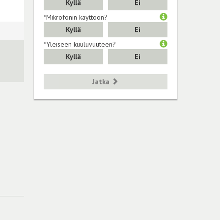
Kyllä
Ei
*Mikrofonin käyttöön?
Kyllä
Ei
*Yleiseen kuuluvuuteen?
Kyllä
Ei
Jatka