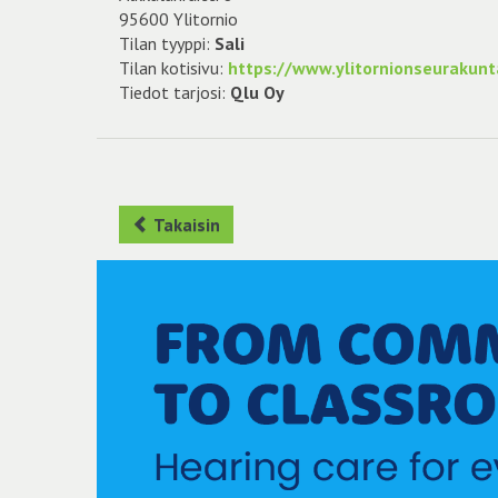
95600 Ylitornio
Tilan tyyppi:
Sali
Tilan kotisivu:
https://www.ylitornionseurakunta
Tiedot tarjosi:
Qlu Oy
Takaisin