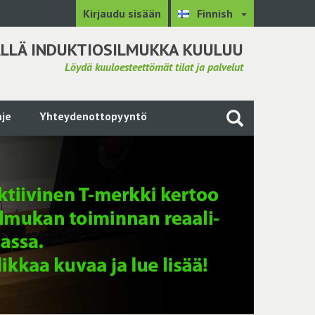
Kirjaudu sisään
Finnish
LLÄ INDUKTIOSILMUKKA KUULUU
Löydä kuuloesteettömät tilat ja palvelut
je
Yhteydenottopyyntö