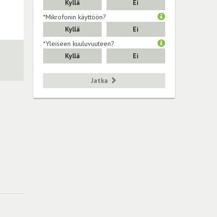
Kyllä
Ei
*Mikrofonin käyttöön?
Kyllä
Ei
*Yleiseen kuuluvuuteen?
Kyllä
Ei
Jatka