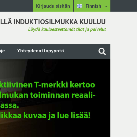
Kirjaudu sisään
Finnish
LLÄ INDUKTIOSILMUKKA KUULUU
Löydä kuuloesteettömät tilat ja palvelut
je
Yhteydenottopyyntö