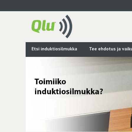
Siirry
pääsisältöön
Etsi induktiosilmukka
Tee ehdotus ja vai