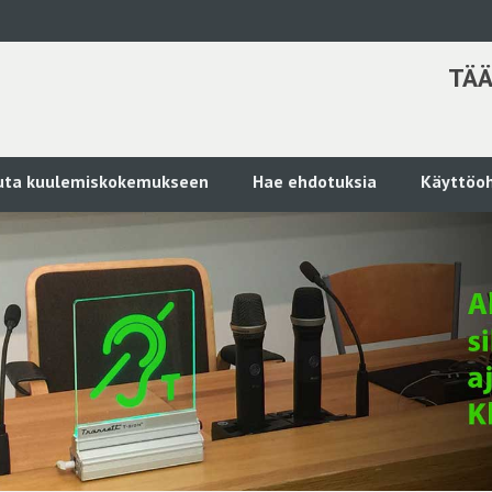
TÄÄ
kuta kuulemiskokemukseen
Hae ehdotuksia
Käyttöoh