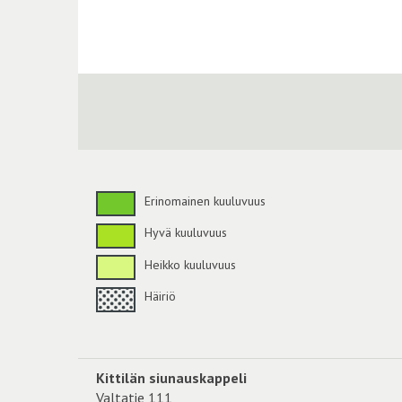
Erinomainen kuuluvuus
Hyvä kuuluvuus
Heikko kuuluvuus
Häiriö
Kittilän siunauskappeli
Valtatie 111