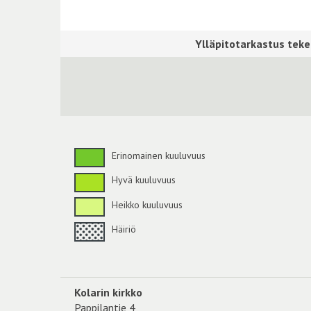
Erinomainen kuuluvuus
Hyvä kuuluvuus
Heikko kuuluvuus
Häiriö
Kolarin kirkko
Pappilantie 4