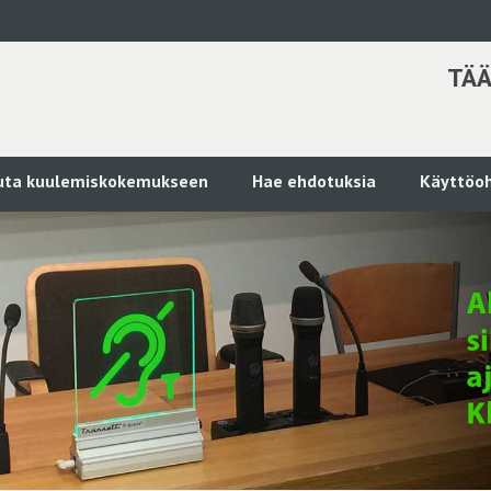
TÄÄ
kuta kuulemiskokemukseen
Hae ehdotuksia
Käyttöoh