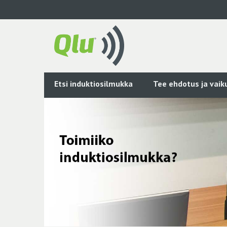
Siirry
pääsisältöön
Etsi induktiosilmukka
Tee ehdotus ja vai