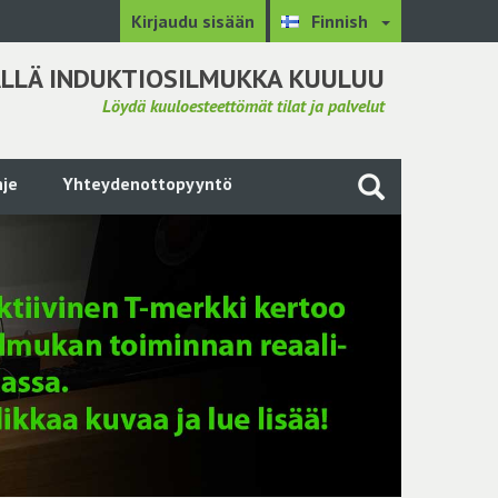
Kirjaudu sisään
Finnish
LLÄ INDUKTIOSILMUKKA KUULUU
Löydä kuuloesteettömät tilat ja palvelut
je
Yhteydenottopyyntö