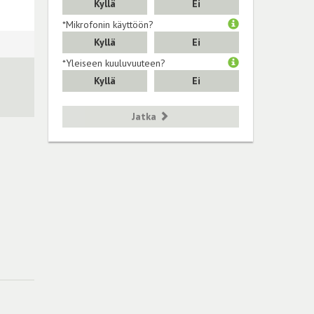
Kyllä
Ei
*Mikrofonin käyttöön?
Kyllä
Ei
*Yleiseen kuuluvuuteen?
Kyllä
Ei
Jatka