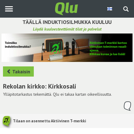
Siirry
pääsisältöön
TÄÄLLÄ INDUKTIOSILMUKKA KUULUU
Löydä kuuloesteettömät tilat ja palvelut
Etsi induktiosilmukka
Tee ehdotus ja vaikuta kuulemiskokemukseen
Hae ehdotuksia
Takaisin
Käyttöohje
Rekolan kirkko: Kirkkosali
Yhteydenottopyyntö
Ylläpitotarkastus tekemättä. Qlu ei takaa kartan oikeellisuutta.
Kirjaudu sisään
Tilaan on asennettu Aktiivinen T-merkki