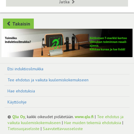
Jatka
Takaisin
Etsi induktiosilmukka
Tee ehdotus ja vaikuta kuulemiskokemukseen
Hae ehdotuksia
Käyttöohje
©
Qlu Oy
, kaikki oikeudet pidätetään.
www.qlu.fi
|
Tee ehdotus ja
vaikuta kuulemiskokemukseen
|
Hae muiden tekemiä ehdotuksia
|
Tietosuojaseloste
|
Saavutettavuusseloste