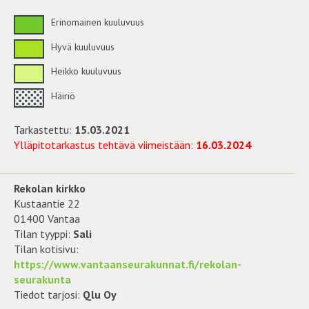
Erinomainen kuuluvuus
Hyvä kuuluvuus
Heikko kuuluvuus
Häiriö
Tarkastettu:
15.03.2021
Ylläpitotarkastus tehtävä viimeistään:
16.03.2024
Rekolan kirkko
Kustaantie 22
01400 Vantaa
Tilan tyyppi:
Sali
Tilan kotisivu:
https://www.vantaanseurakunnat.fi/rekolan-
seurakunta
Tiedot tarjosi:
Qlu Oy