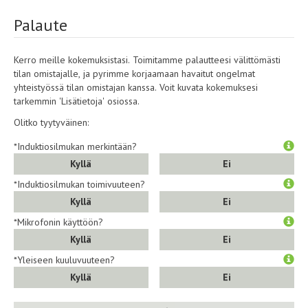
Palaute
Kerro meille kokemuksistasi. Toimitamme palautteesi välittömästi
tilan omistajalle, ja pyrimme korjaamaan havaitut ongelmat
yhteistyössä tilan omistajan kanssa. Voit kuvata kokemuksesi
tarkemmin 'Lisätietoja' osiossa.
Olitko tyytyväinen:
*Induktiosilmukan merkintään?
Kyllä
Ei
*Induktiosilmukan toimivuuteen?
Kyllä
Ei
*Mikrofonin käyttöön?
Kyllä
Ei
*Yleiseen kuuluvuuteen?
Kyllä
Ei