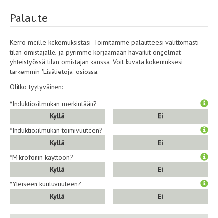
Palaute
Kerro meille kokemuksistasi. Toimitamme palautteesi välittömästi
tilan omistajalle, ja pyrimme korjaamaan havaitut ongelmat
yhteistyössä tilan omistajan kanssa. Voit kuvata kokemuksesi
tarkemmin 'Lisätietoja' osiossa.
Olitko tyytyväinen:
*Induktiosilmukan merkintään?
Kyllä
Ei
*Induktiosilmukan toimivuuteen?
Kyllä
Ei
*Mikrofonin käyttöön?
Kyllä
Ei
*Yleiseen kuuluvuuteen?
Kyllä
Ei