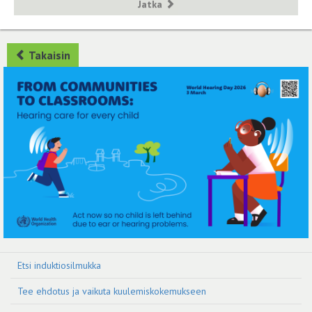
Jatka
Takaisin
Etsi induktiosilmukka
Tee ehdotus ja vaikuta kuulemiskokemukseen