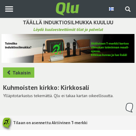
Siirry
pääsisältöön
TÄÄLLÄ INDUKTIOSILMUKKA KUULUU
Löydä kuuloesteettömät tilat ja palvelut
Etsi induktiosilmukka
Tee ehdotus ja vaikuta kuulemiskokemukseen
Hae ehdotuksia
Takaisin
Käyttöohje
Kuhmoisten kirkko: Kirkkosali
Yhteydenottopyyntö
Ylläpitotarkastus tekemättä. Qlu ei takaa kartan oikeellisuutta.
Kirjaudu sisään
Tilaan on asennettu Aktiivinen T-merkki