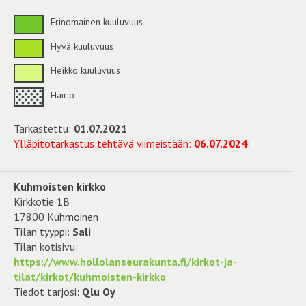
Erinomainen kuuluvuus
Hyvä kuuluvuus
Heikko kuuluvuus
Häiriö
Tarkastettu:
01.07.2021
Ylläpitotarkastus tehtävä viimeistään:
06.07.2024
Kuhmoisten kirkko
Kirkkotie 1B
17800 Kuhmoinen
Tilan tyyppi:
Sali
Tilan kotisivu:
https://www.hollolanseurakunta.fi/kirkot-ja-
tilat/kirkot/kuhmoisten-kirkko
Tiedot tarjosi:
Qlu Oy