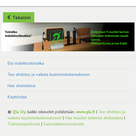
Takaisin
Etsi induktiosilmukka
Tee ehdotus ja vaikuta kuulemiskokemukseen
Hae ehdotuksia
Käyttöohje
©
Qlu Oy
, kaikki oikeudet pidätetään.
www.qlu.fi
|
Tee ehdotus ja
vaikuta kuulemiskokemukseen
|
Hae muiden tekemiä ehdotuksia
|
Tietosuojaseloste
|
Saavutettavuusseloste