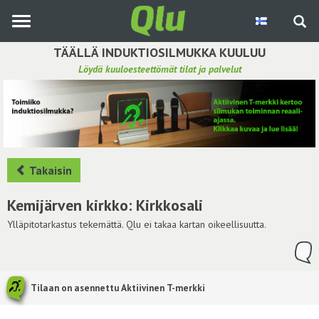
Siirry
pääsisältöön
TÄÄLLÄ INDUKTIOSILMUKKA KUULUU
Löydä kuuloesteettömät tilat ja palvelut
Etsi induktiosilmukka
Tee ehdotus ja vaikuta kuulemiskokemukseen
Hae ehdotuksia
Takaisin
Käyttöohje
Kemijärven kirkko: Kirkkosali
Yhteydenottopyyntö
Ylläpitotarkastus tekemättä. Qlu ei takaa kartan oikeellisuutta.
Kirjaudu sisään
Tilaan on asennettu Aktiivinen T-merkki