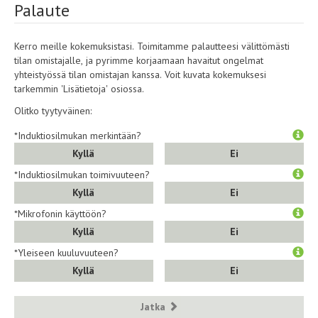
Palaute
Kerro meille kokemuksistasi. Toimitamme palautteesi välittömästi
tilan omistajalle, ja pyrimme korjaamaan havaitut ongelmat
yhteistyössä tilan omistajan kanssa. Voit kuvata kokemuksesi
tarkemmin 'Lisätietoja' osiossa.
Olitko tyytyväinen:
*Induktiosilmukan merkintään?
Kyllä
Ei
*Induktiosilmukan toimivuuteen?
Kyllä
Ei
*Mikrofonin käyttöön?
Kyllä
Ei
*Yleiseen kuuluvuuteen?
Kyllä
Ei
Jatka