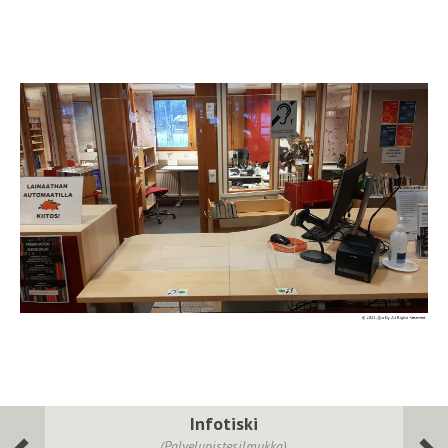
Infotiski
(Palvelupistesilmukka)