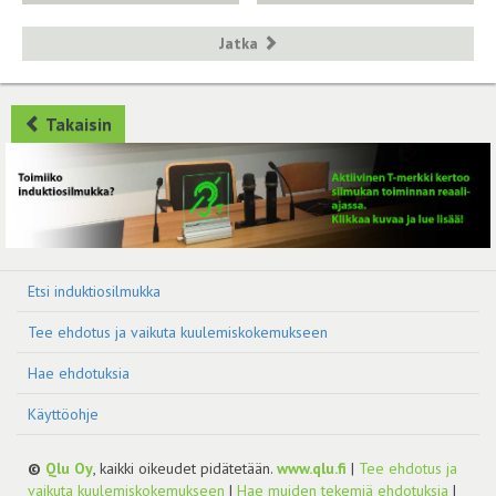
Jatka
Takaisin
Etsi induktiosilmukka
Tee ehdotus ja vaikuta kuulemiskokemukseen
Hae ehdotuksia
Käyttöohje
©
Qlu Oy
, kaikki oikeudet pidätetään.
www.qlu.fi
|
Tee ehdotus ja
vaikuta kuulemiskokemukseen
|
Hae muiden tekemiä ehdotuksia
|