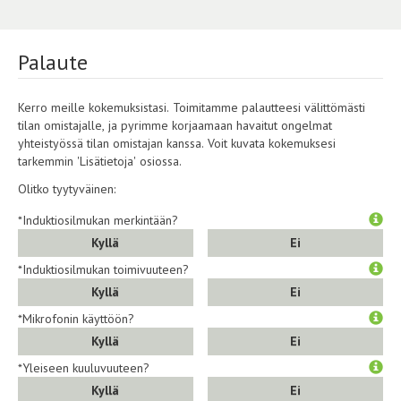
Palaute
Kerro meille kokemuksistasi. Toimitamme palautteesi välittömästi
tilan omistajalle, ja pyrimme korjaamaan havaitut ongelmat
yhteistyössä tilan omistajan kanssa. Voit kuvata kokemuksesi
tarkemmin 'Lisätietoja' osiossa.
Olitko tyytyväinen:
*Induktiosilmukan merkintään?
Kyllä
Ei
*Induktiosilmukan toimivuuteen?
Kyllä
Ei
*Mikrofonin käyttöön?
Kyllä
Ei
*Yleiseen kuuluvuuteen?
Kyllä
Ei