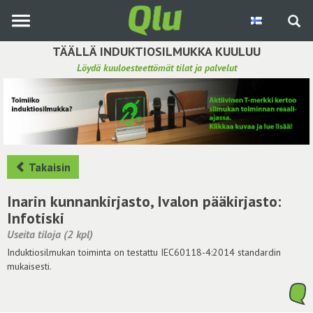
Siirry
pääsisältöön
TÄÄLLÄ INDUKTIOSILMUKKA KUULUU
Löydä kuuloesteettömät tilat ja palvelut
Etsi induktiosilmukka
Tee ehdotus ja vaikuta kuulemiskokemukseen
Hae ehdotuksia
Takaisin
Käyttöohje
Inarin kunnankirjasto, Ivalon pääkirjasto:
Infotiski
Yhteydenottopyyntö
Useita tiloja (2 kpl)
Induktiosilmukan toiminta on testattu IEC60118-4:2014 standardin
Kirjaudu sisään
mukaisesti.