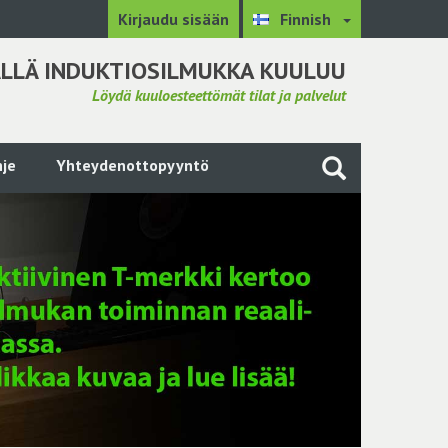
Kirjaudu sisään
Finnish
LLÄ INDUKTIOSILMUKKA KUULUU
Löydä kuuloesteettömät tilat ja palvelut
je
Yhteydenottopyyntö