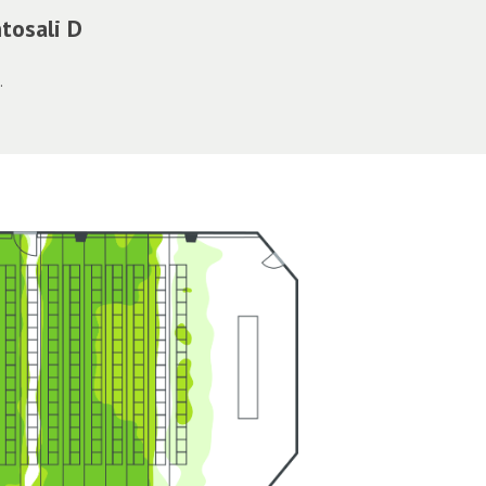
ntosali D
.