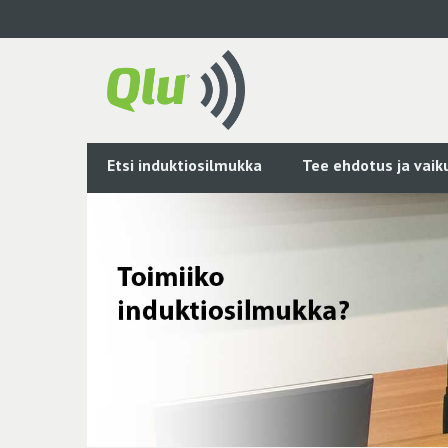
Siirry
pääsisältöön
Etsi induktiosilmukka
Tee ehdotus ja vai