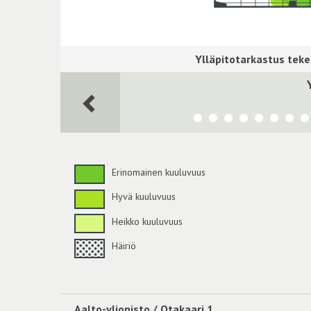
Erinomainen kuuluvuus
Hyvä kuuluvuus
Heikko kuuluvuus
Häiriö
Aalto-yliopisto / Otakaari 1