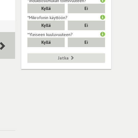
*Induktiosilmukan toimivuuteen?
Kyllä
Ei
*Mikrofonin käyttöön?
Kyllä
Ei
*Yleiseen kuuluvuuteen?
Kyllä
Ei
Jatka