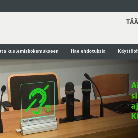
TÄÄ
kuta kuulemiskokemukseen
Hae ehdotuksia
Käyttöoh