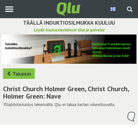
Siirry
pääsisältöön
TÄÄLLÄ INDUKTIOSILMUKKA KUULUU
Löydä kuuloesteettömät tilat ja palvelut
Etsi induktiosilmukka
Tee ehdotus ja vaikuta kuulemiskokemukseen
Hae ehdotuksia
Takaisin
Käyttöohje
Christ Church Holmer Green, Christ Church,
Holmer Green: Nave
Yhteydenottopyyntö
Ylläpitotarkastus tekemättä. Qlu ei takaa kartan oikeellisuutta.
Kirjaudu sisään