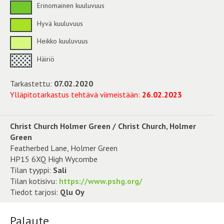
Erinomainen kuuluvuus
Hyvä kuuluvuus
Heikko kuuluvuus
Häiriö
Tarkastettu:
07.02.2020
Ylläpitotarkastus tehtävä viimeistään:
26.02.2023
Christ Church Holmer Green / Christ Church, Holmer
Green
Featherbed Lane, Holmer Green
HP15 6XQ High Wycombe
Tilan tyyppi:
Sali
Tilan kotisivu:
https://www.pshg.org/
Tiedot tarjosi:
Qlu Oy
Palaute