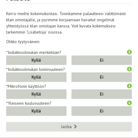
Kerro meille kokemuksistasi. Toimitamme palautteesi välittömästi
tilan omistajalle, ja pyrimme korjaamaan havaitut ongelmat
yhteistyössä tilan omistajan kanssa. Voit kuvata kokemuksesi
tarkemmin 'Lisätietoja' osiossa.
Olitko tyytyväinen:
*Induktiosilmukan merkintään?
Kyllä
Ei
*Induktiosilmukan toimivuuteen?
Kyllä
Ei
*Mikrofonin käyttöön?
Kyllä
Ei
*Yleiseen kuuluvuuteen?
Kyllä
Ei
Jatka