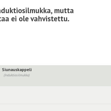
nduktiosilmukka, mutta
aa ei ole vahvistettu.
Siunauskappeli
(Induktiosilmukka)