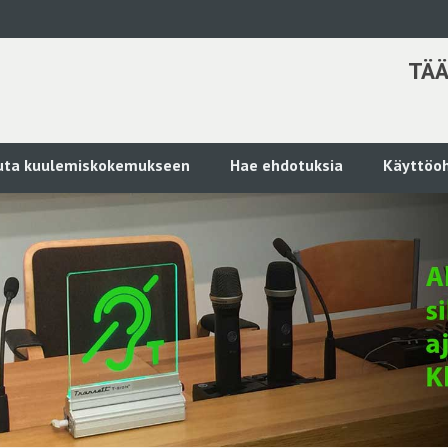
TÄÄ
kuta kuulemiskokemukseen
Hae ehdotuksia
Käyttöoh