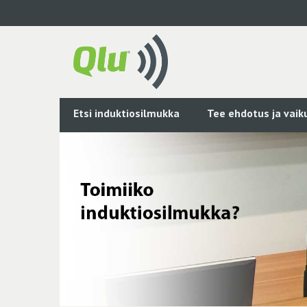
Siirry
pääsisältöön
Etsi induktiosilmukka
Tee ehdotus ja vai