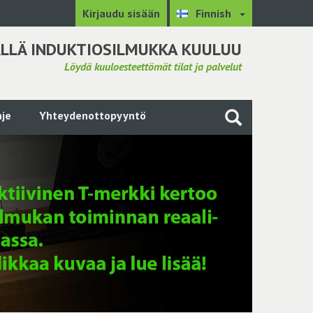
Kirjaudu sisään
Finnish
LLÄ INDUKTIOSILMUKKA KUULUU
Löydä kuuloesteettömät tilat ja palvelut
je
Yhteydenottopyyntö