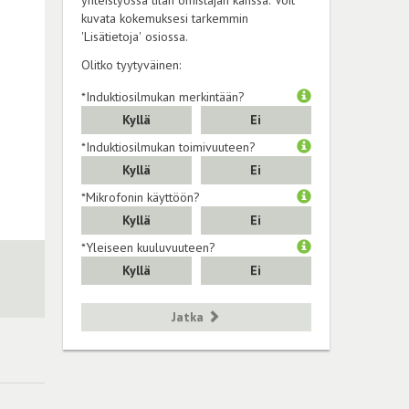
yhteistyössä tilan omistajan kanssa. Voit
kuvata kokemuksesi tarkemmin
'Lisätietoja' osiossa.
Olitko tyytyväinen:
*Induktiosilmukan merkintään?
Kyllä
Ei
*Induktiosilmukan toimivuuteen?
Kyllä
Ei
*Mikrofonin käyttöön?
Kyllä
Ei
*Yleiseen kuuluvuuteen?
Kyllä
Ei
Jatka