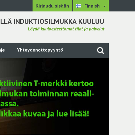
Kirjaudu sisään
Finnish
LLÄ INDUKTIOSILMUKKA KUULUU
Löydä kuuloesteettömät tilat ja palvelut
je
Yhteydenottopyyntö