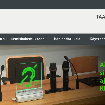
TÄÄ
kuta kuulemiskokemukseen
Hae ehdotuksia
Käyttöoh