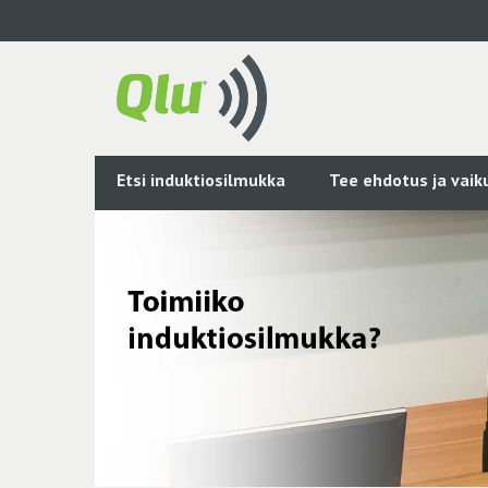
Siirry
pääsisältöön
Etsi induktiosilmukka
Tee ehdotus ja vai