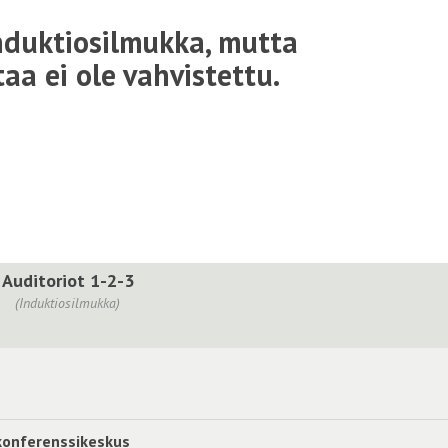
nduktiosilmukka, mutta
aa ei ole vahvistettu.
Auditoriot 1-2-3
(Induktiosilmukka)
 konferenssikeskus