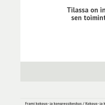
Tilassa on i
sen toimint
Frami kokous- ja kongressikeskus / Kokous- ja