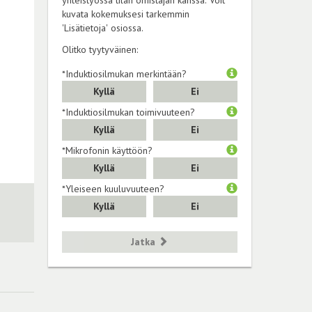
yhteistyössä tilan omistajan kanssa. Voit
kuvata kokemuksesi tarkemmin
'Lisätietoja' osiossa.
Olitko tyytyväinen:
*Induktiosilmukan merkintään?
Kyllä
Ei
*Induktiosilmukan toimivuuteen?
Kyllä
Ei
*Mikrofonin käyttöön?
Kyllä
Ei
*Yleiseen kuuluvuuteen?
Kyllä
Ei
Jatka