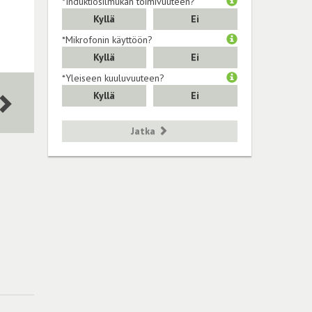
*Induktiosilmukan toimivuuteen?
Kyllä
Ei
*Mikrofonin käyttöön?
Kyllä
Ei
*Yleiseen kuuluvuuteen?
Kyllä
Ei
Jatka