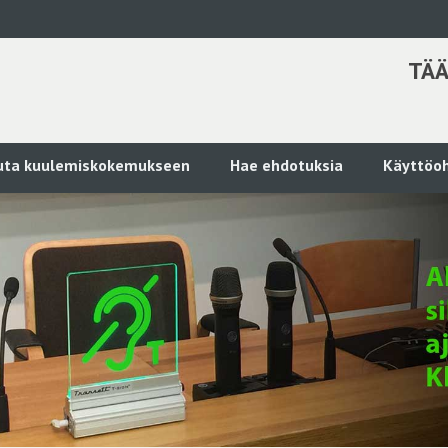
TÄÄ
kuta kuulemiskokemukseen
Hae ehdotuksia
Käyttöoh