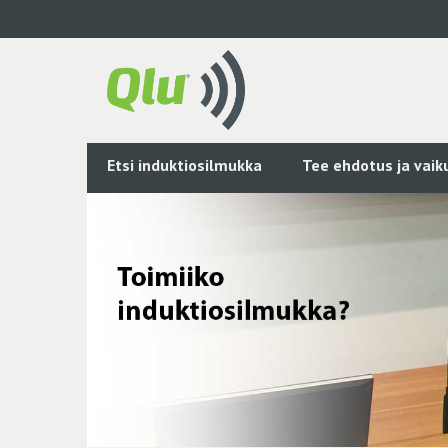
Siirry
pääsisältöön
Etsi induktiosilmukka
Tee ehdotus ja vai