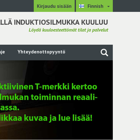
Kirjaudu sisään
Finnish
LLÄ INDUKTIOSILMUKKA KUULUU
Löydä kuuloesteettömät tilat ja palvelut
je
Yhteydenottopyyntö