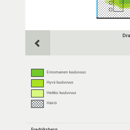
Dra
Erinomainen kuuluvuus
Hyvä kuuluvuus
Heikko kuuluvuus
Häiriö
Fredriksberg