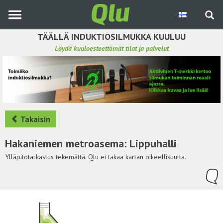
Siirry
pääsisältöön
TÄÄLLÄ INDUKTIOSILMUKKA KUULUU
Löydä kuuloesteettömät tilat ja palvelut
Etsi induktiosilmukka
Tee ehdotus ja vaikuta kuulemiskokemukseen
Hae ehdotuksia
Takaisin
Käyttöohje
Hakaniemen metroasema: Lippuhalli
Yhteydenottopyyntö
Ylläpitotarkastus tekemättä. Qlu ei takaa kartan oikeellisuutta.
Kirjaudu sisään