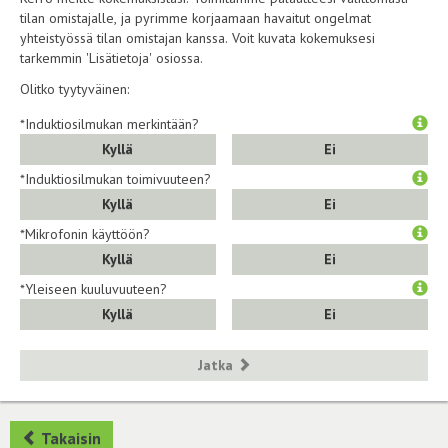
tilan omistajalle, ja pyrimme korjaamaan havaitut ongelmat
yhteistyössä tilan omistajan kanssa. Voit kuvata kokemuksesi
tarkemmin 'Lisätietoja' osiossa.
Olitko tyytyväinen:
*Induktiosilmukan merkintään?
Kyllä
Ei
*Induktiosilmukan toimivuuteen?
Kyllä
Ei
*Mikrofonin käyttöön?
Kyllä
Ei
*Yleiseen kuuluvuuteen?
Kyllä
Ei
Jatka
Takaisin