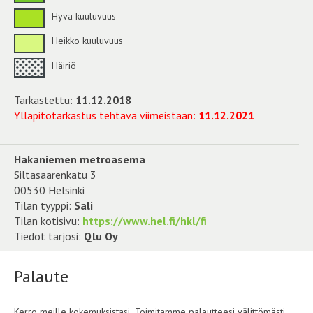
Hyvä kuuluvuus
Heikko kuuluvuus
Häiriö
Tarkastettu:
11.12.2018
Ylläpitotarkastus tehtävä viimeistään:
11.12.2021
Hakaniemen metroasema
Siltasaarenkatu 3
00530 Helsinki
Tilan tyyppi:
Sali
Tilan kotisivu:
https://www.hel.fi/hkl/fi
Tiedot tarjosi:
Qlu Oy
Palaute
Kerro meille kokemuksistasi. Toimitamme palautteesi välittömästi