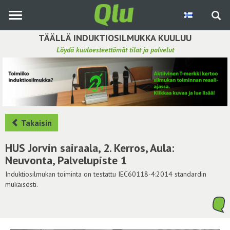
Siirry
pääsisältöön
TÄÄLLÄ INDUKTIOSILMUKKA KUULUU
Löydä kuuloesteettömät tilat ja palvelut
Etsi induktiosilmukka
Tee ehdotus ja vaikuta kuulemiskokemukseen
Hae ehdotuksia
Takaisin
Käyttöohje
HUS Jorvin sairaala, 2. Kerros, Aula:
Neuvonta, Palvelupiste 1
Yhteydenottopyyntö
Induktiosilmukan toiminta on testattu IEC60118-4:2014 standardin
mukaisesti.
Kirjaudu sisään