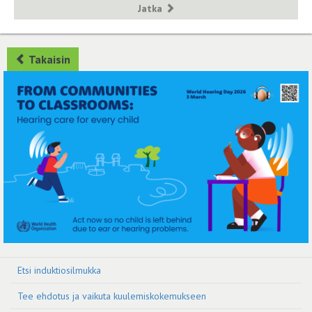
Jatka
Takaisin
Etsi induktiosilmukka
Tee ehdotus ja vaikuta kuulemiskokemukseen