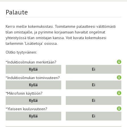
Palaute
Kerro meille kokemuksistasi. Toimitamme palautteesi välittömästi
tilan omistajalle, ja pyrimme korjaamaan havaitut ongelmat
yhteistyössä tilan omistajan kanssa. Voit kuvata kokemuksesi
tarkemmin 'Lisätietoja' osiossa.
Olitko tyytyväinen:
*Induktiosilmukan merkintään?
Kyllä
Ei
*Induktiosilmukan toimivuuteen?
Kyllä
Ei
*Mikrofonin käyttöön?
Kyllä
Ei
*Yleiseen kuuluvuuteen?
Kyllä
Ei