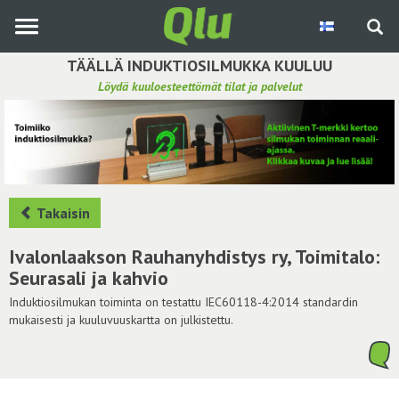
Siirry
pääsisältöön
TÄÄLLÄ INDUKTIOSILMUKKA KUULUU
Löydä kuuloesteettömät tilat ja palvelut
Etsi induktiosilmukka
Tee ehdotus ja vaikuta kuulemiskokemukseen
Hae ehdotuksia
Takaisin
Käyttöohje
Ivalonlaakson Rauhanyhdistys ry, Toimitalo:
Seurasali ja kahvio
Yhteydenottopyyntö
Induktiosilmukan toiminta on testattu IEC60118-4:2014 standardin
mukaisesti ja kuuluvuuskartta on julkistettu.
Kirjaudu sisään