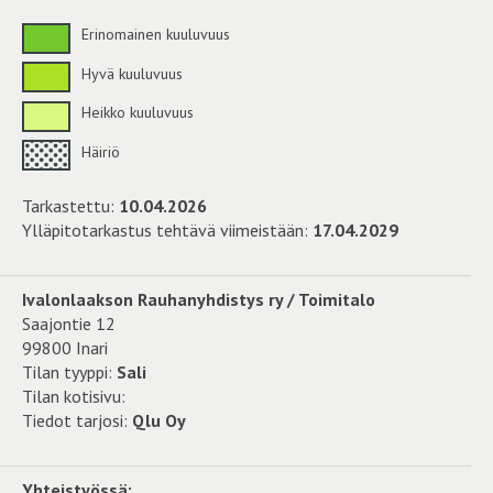
Erinomainen kuuluvuus
Hyvä kuuluvuus
Heikko kuuluvuus
Häiriö
Tarkastettu:
10.04.2026
Ylläpitotarkastus tehtävä viimeistään:
17.04.2029
Ivalonlaakson Rauhanyhdistys ry / Toimitalo
Saajontie 12
99800 Inari
Tilan tyyppi:
Sali
Tilan kotisivu:
Tiedot tarjosi:
Qlu Oy
Yhteistyössä: