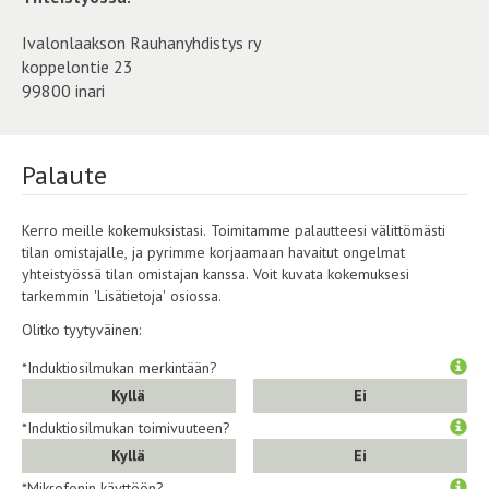
Ivalonlaakson Rauhanyhdistys ry
koppelontie 23
99800 inari
Palaute
Kerro meille kokemuksistasi. Toimitamme palautteesi välittömästi
tilan omistajalle, ja pyrimme korjaamaan havaitut ongelmat
yhteistyössä tilan omistajan kanssa. Voit kuvata kokemuksesi
tarkemmin 'Lisätietoja' osiossa.
Olitko tyytyväinen:
*Induktiosilmukan merkintään?
Kyllä
Ei
*Induktiosilmukan toimivuuteen?
Kyllä
Ei
*Mikrofonin käyttöön?