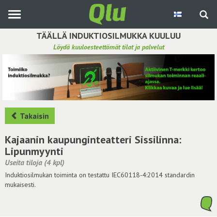
Siirry
pääsisältöön
TÄÄLLÄ INDUKTIOSILMUKKA KUULUU
Löydä kuuloesteettömät tilat ja palvelut
Etsi induktiosilmukka
Tee ehdotus ja vaikuta kuulemiskokemukseen
Hae ehdotuksia
Takaisin
Käyttöohje
Kajaanin kaupunginteatteri Sissilinna:
Lipunmyynti
Yhteydenottopyyntö
Useita tiloja (4 kpl)
Induktiosilmukan toiminta on testattu IEC60118-4:2014 standardin
Kirjaudu sisään
mukaisesti.