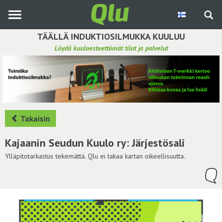
Siirry
pääsisältöön
TÄÄLLÄ INDUKTIOSILMUKKA KUULUU
Löydä kuuloesteettömät tilat ja palvelut
Etsi induktiosilmukka
Tee ehdotus ja vaikuta kuulemiskokemukseen
Hae ehdotuksia
Takaisin
Käyttöohje
Kajaanin Seudun Kuulo ry: Järjestösali
Yhteydenottopyyntö
Ylläpitotarkastus tekemättä. Qlu ei takaa kartan oikeellisuutta.
Kirjaudu sisään