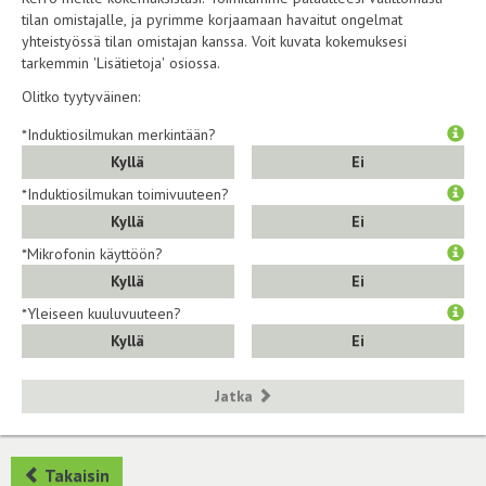
tilan omistajalle, ja pyrimme korjaamaan havaitut ongelmat
yhteistyössä tilan omistajan kanssa. Voit kuvata kokemuksesi
tarkemmin 'Lisätietoja' osiossa.
Olitko tyytyväinen:
*Induktiosilmukan merkintään?
Kyllä
Ei
*Induktiosilmukan toimivuuteen?
Kyllä
Ei
*Mikrofonin käyttöön?
Kyllä
Ei
*Yleiseen kuuluvuuteen?
Kyllä
Ei
Jatka
Takaisin