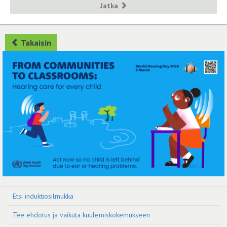
Jatka
Takaisin
Etsi induktiosilmukka
Tee ehdotus ja vaikuta kuulemiskokemukseen