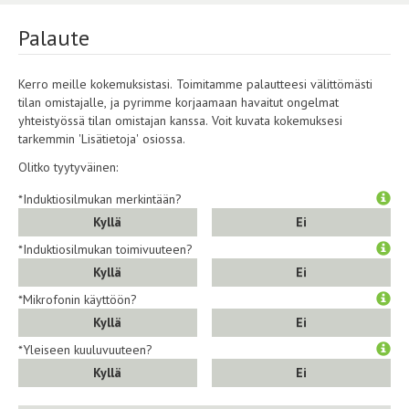
Palaute
Kerro meille kokemuksistasi. Toimitamme palautteesi välittömästi
tilan omistajalle, ja pyrimme korjaamaan havaitut ongelmat
yhteistyössä tilan omistajan kanssa. Voit kuvata kokemuksesi
tarkemmin 'Lisätietoja' osiossa.
Olitko tyytyväinen:
*Induktiosilmukan merkintään?
Kyllä
Ei
*Induktiosilmukan toimivuuteen?
Kyllä
Ei
*Mikrofonin käyttöön?
Kyllä
Ei
*Yleiseen kuuluvuuteen?
Kyllä
Ei