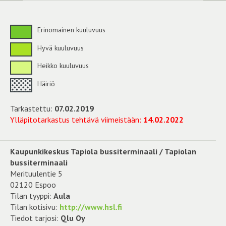
Erinomainen kuuluvuus
Hyvä kuuluvuus
Heikko kuuluvuus
Häiriö
Tarkastettu:
07.02.2019
Ylläpitotarkastus tehtävä viimeistään:
14.02.2022
Kaupunkikeskus Tapiola bussiterminaali / Tapiolan
bussiterminaali
Merituulentie 5
02120 Espoo
Tilan tyyppi:
Aula
Tilan kotisivu:
http://www.hsl.fi
Tiedot tarjosi:
Qlu Oy