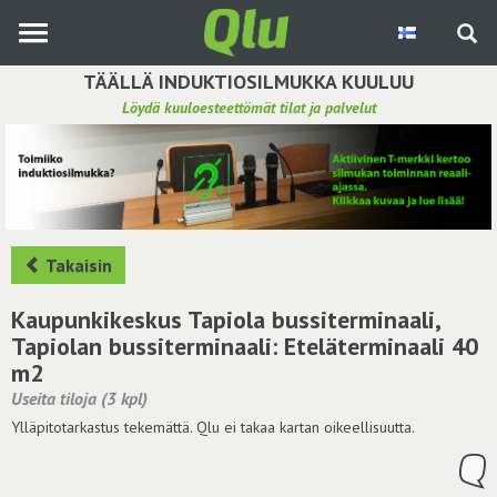
Siirry
pääsisältöön
TÄÄLLÄ INDUKTIOSILMUKKA KUULUU
Löydä kuuloesteettömät tilat ja palvelut
Etsi induktiosilmukka
Tee ehdotus ja vaikuta kuulemiskokemukseen
Hae ehdotuksia
Takaisin
Käyttöohje
Kaupunkikeskus Tapiola bussiterminaali,
Tapiolan bussiterminaali: Eteläterminaali 40
Yhteydenottopyyntö
m2
Useita tiloja (3 kpl)
Kirjaudu sisään
Ylläpitotarkastus tekemättä. Qlu ei takaa kartan oikeellisuutta.