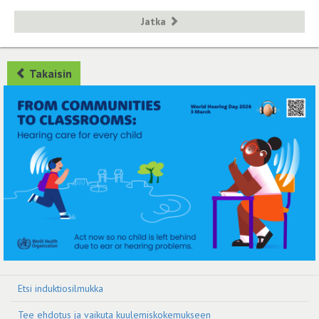
Jatka
Takaisin
Etsi induktiosilmukka
Tee ehdotus ja vaikuta kuulemiskokemukseen