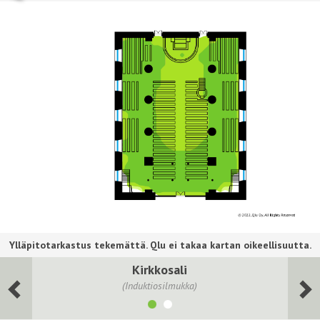
Kirkkosali
(Induktiosilmukka)