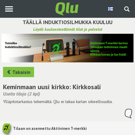
Siirry
pääsisältöön
TÄÄLLÄ INDUKTIOSILMUKKA KUULUU
Löydä kuuloesteettömät tilat ja palvelut
Etsi induktiosilmukka
Tee ehdotus ja vaikuta kuulemiskokemukseen
Hae ehdotuksia
Takaisin
Käyttöohje
Keminmaan uusi kirkko: Kirkkosali
Useita tiloja (2 kpl)
Yhteydenottopyyntö
Ylläpitotarkastus tekemättä. Qlu ei takaa kartan oikeellisuutta.
Kirjaudu sisään
Tilaan on asennettu Aktiivinen T-merkki