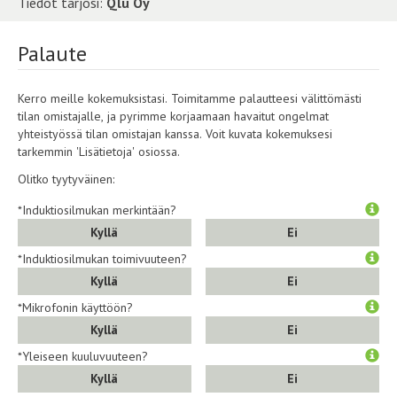
Tiedot tarjosi:
Qlu Oy
Palaute
Kerro meille kokemuksistasi. Toimitamme palautteesi välittömästi
tilan omistajalle, ja pyrimme korjaamaan havaitut ongelmat
yhteistyössä tilan omistajan kanssa. Voit kuvata kokemuksesi
tarkemmin 'Lisätietoja' osiossa.
Olitko tyytyväinen:
*Induktiosilmukan merkintään?
Kyllä
Ei
*Induktiosilmukan toimivuuteen?
Kyllä
Ei
*Mikrofonin käyttöön?
Kyllä
Ei
*Yleiseen kuuluvuuteen?
Kyllä
Ei