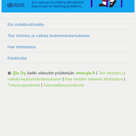
Etsi induktiosilmukka
Tee ehdotus ja vaikuta kuulemiskokemukseen
Hae ehdotuksia
Käyttöohje
©
Qlu Oy
, kaikki oikeudet pidätetään.
www.qlu.fi
|
Tee ehdotus ja
vaikuta kuulemiskokemukseen
|
Hae muiden tekemiä ehdotuksia
|
Tietosuojaseloste
|
Saavutettavuusseloste