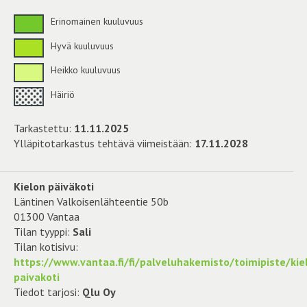
Erinomainen kuuluvuus
Hyvä kuuluvuus
Heikko kuuluvuus
Häiriö
Tarkastettu:
11.11.2025
Ylläpitotarkastus tehtävä viimeistään:
17.11.2028
Kielon päiväkoti
Läntinen Valkoisenlähteentie 50b
01300 Vantaa
Tilan tyyppi:
Sali
Tilan kotisivu:
https://www.vantaa.fi/fi/palveluhakemisto/toimipiste/kie
paivakoti
Tiedot tarjosi:
Qlu Oy