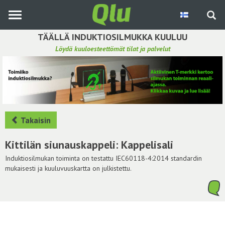
Siirry
pääsisältöön
TÄÄLLÄ INDUKTIOSILMUKKA KUULUU
Löydä kuuloesteettömät tilat ja palvelut
Etsi induktiosilmukka
Tee ehdotus ja vaikuta kuulemiskokemukseen
Hae ehdotuksia
Takaisin
Käyttöohje
Kittilän siunauskappeli: Kappelisali
Yhteydenottopyyntö
Induktiosilmukan toiminta on testattu IEC60118-4:2014 standardin
mukaisesti ja kuuluvuuskartta on julkistettu.
Kirjaudu sisään