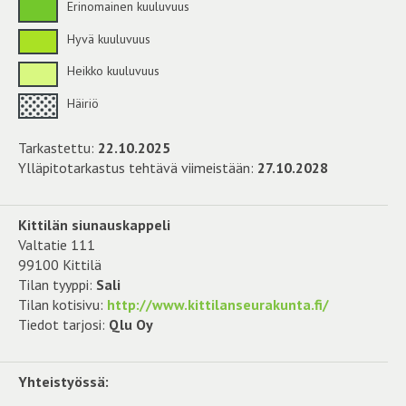
Erinomainen kuuluvuus
Hyvä kuuluvuus
Heikko kuuluvuus
Häiriö
Tarkastettu:
22.10.2025
Ylläpitotarkastus tehtävä viimeistään:
27.10.2028
Kittilän siunauskappeli
Valtatie 111
99100 Kittilä
Tilan tyyppi:
Sali
Tilan kotisivu:
http://www.kittilanseurakunta.fi/
Tiedot tarjosi:
Qlu Oy
Yhteistyössä: