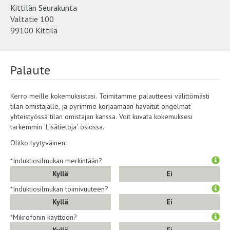
Kittilän Seurakunta
Valtatie 100
99100 Kittilä
Palaute
Kerro meille kokemuksistasi. Toimitamme palautteesi välittömästi
tilan omistajalle, ja pyrimme korjaamaan havaitut ongelmat
yhteistyössä tilan omistajan kanssa. Voit kuvata kokemuksesi
tarkemmin 'Lisätietoja' osiossa.
Olitko tyytyväinen:
*Induktiosilmukan merkintään?
Kyllä
Ei
*Induktiosilmukan toimivuuteen?
Kyllä
Ei
*Mikrofonin käyttöön?