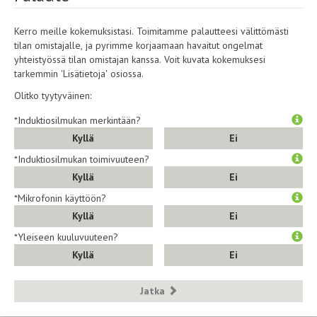
Kerro meille kokemuksistasi. Toimitamme palautteesi välittömästi
tilan omistajalle, ja pyrimme korjaamaan havaitut ongelmat
yhteistyössä tilan omistajan kanssa. Voit kuvata kokemuksesi
tarkemmin 'Lisätietoja' osiossa.
Olitko tyytyväinen:
*Induktiosilmukan merkintään?
Kyllä
Ei
*Induktiosilmukan toimivuuteen?
Kyllä
Ei
*Mikrofonin käyttöön?
Kyllä
Ei
*Yleiseen kuuluvuuteen?
Kyllä
Ei
Jatka