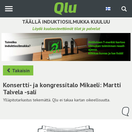
Siirry
pääsisältöön
TÄÄLLÄ INDUKTIOSILMUKKA KUULUU
Löydä kuuloesteettömät tilat ja palvelut
Etsi induktiosilmukka
Tee ehdotus ja vaikuta kuulemiskokemukseen
Hae ehdotuksia
Takaisin
Käyttöohje
Konsertti- ja kongressitalo Mikaeli: Martti
Talvela -sali
Yhteydenottopyyntö
Ylläpitotarkastus tekemättä. Qlu ei takaa kartan oikeellisuutta.
Kirjaudu sisään