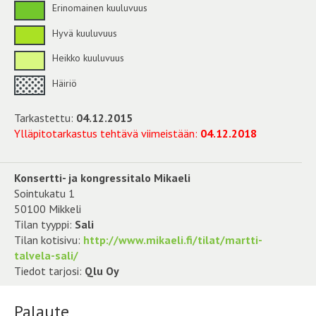
Erinomainen kuuluvuus
Hyvä kuuluvuus
Heikko kuuluvuus
Häiriö
Tarkastettu:
04.12.2015
Ylläpitotarkastus tehtävä viimeistään:
04.12.2018
Konsertti- ja kongressitalo Mikaeli
Sointukatu 1
50100 Mikkeli
Tilan tyyppi:
Sali
Tilan kotisivu:
http://www.mikaeli.fi/tilat/martti-
talvela-sali/
Tiedot tarjosi:
Qlu Oy
Palaute