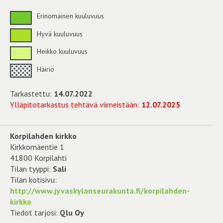
Erinomainen kuuluvuus
Hyvä kuuluvuus
Heikko kuuluvuus
Häiriö
Tarkastettu:
14.07.2022
Ylläpitotarkastus tehtävä viimeistään:
12.07.2025
Korpilahden kirkko
Kirkkomäentie 1
41800 Korpilahti
Tilan tyyppi:
Sali
Tilan kotisivu:
http://www.jyvaskylanseurakunta.fi/korpilahden-
kirkko
Tiedot tarjosi:
Qlu Oy