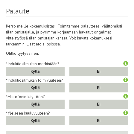
Palaute
Kerro meille kokemuksistasi. Toimitamme palautteesi välittömästi
tilan omistajalle, ja pyrimme korjaamaan havaitut ongelmat
yhteistyössä tilan omistajan kanssa. Voit kuvata kokemuksesi
tarkemmin 'Lisätietoja' osiossa.
Olitko tyytyväinen:
*Induktiosilmukan merkintään?
Kyllä
Ei
*Induktiosilmukan toimivuuteen?
Kyllä
Ei
*Mikrofonin käyttöön?
Kyllä
Ei
*Yleiseen kuuluvuuteen?
Kyllä
Ei