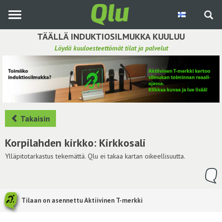
Siirry
pääsisältöön
TÄÄLLÄ INDUKTIOSILMUKKA KUULUU
Löydä kuuloesteettömät tilat ja palvelut
Etsi induktiosilmukka
Tee ehdotus ja vaikuta kuulemiskokemukseen
Hae ehdotuksia
Takaisin
Käyttöohje
Korpilahden kirkko: Kirkkosali
Yhteydenottopyyntö
Ylläpitotarkastus tekemättä. Qlu ei takaa kartan oikeellisuutta.
Kirjaudu sisään
Tilaan on asennettu Aktiivinen T-merkki