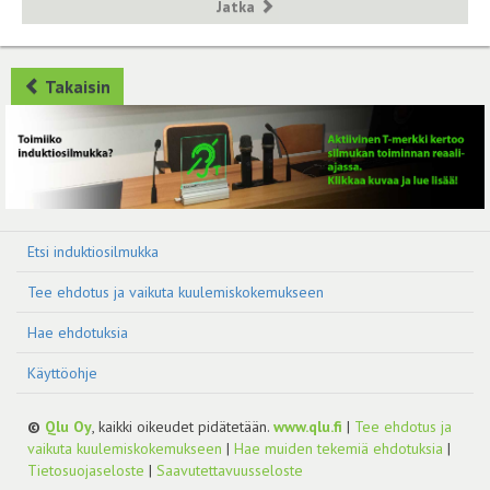
Jatka
Takaisin
Etsi induktiosilmukka
Tee ehdotus ja vaikuta kuulemiskokemukseen
Hae ehdotuksia
Käyttöohje
©
Qlu Oy
, kaikki oikeudet pidätetään.
www.qlu.fi
|
Tee ehdotus ja
vaikuta kuulemiskokemukseen
|
Hae muiden tekemiä ehdotuksia
|
Tietosuojaseloste
|
Saavutettavuusseloste