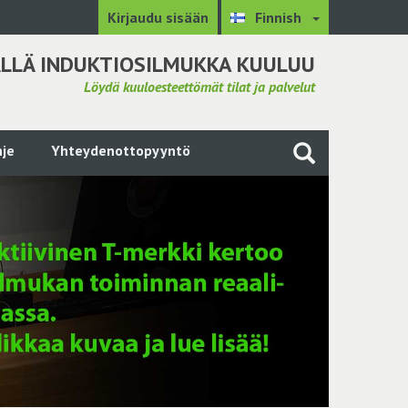
Kirjaudu sisään
Finnish
LLÄ INDUKTIOSILMUKKA KUULUU
Löydä kuuloesteettömät tilat ja palvelut
je
Yhteydenottopyyntö