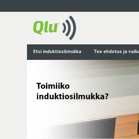
Siirry
pääsisältöön
Etsi induktiosilmukka
Tee ehdotus ja vai