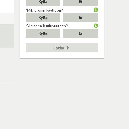
Kyllä
Ei
*Mikrofonin käyttöön?
Kyllä
Ei
*Yleiseen kuuluvuuteen?
Kyllä
Ei
Jatka