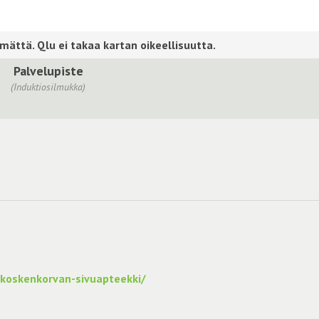
Palvelupiste
(Induktiosilmukka)
/koskenkorvan-sivuapteekki/