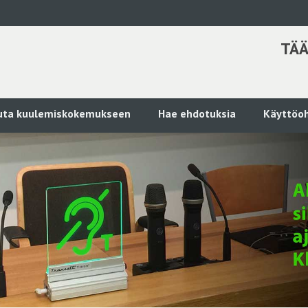
TÄÄ
kuta kuulemiskokemukseen
Hae ehdotuksia
Käyttöoh