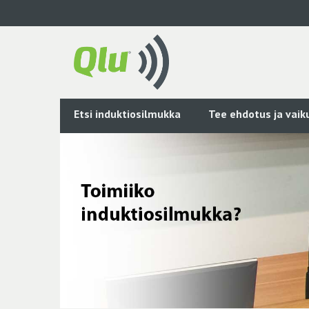
Siirry
pääsisältöön
Etsi induktiosilmukka
Tee ehdotus ja vai