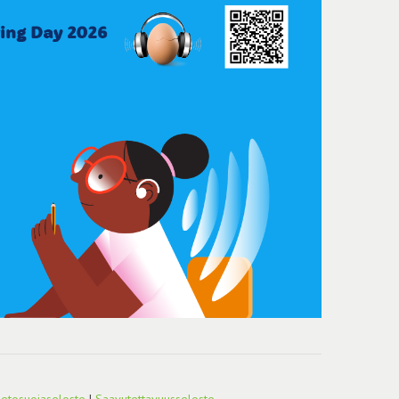
ietosuojaseloste
|
Saavutettavuusseloste