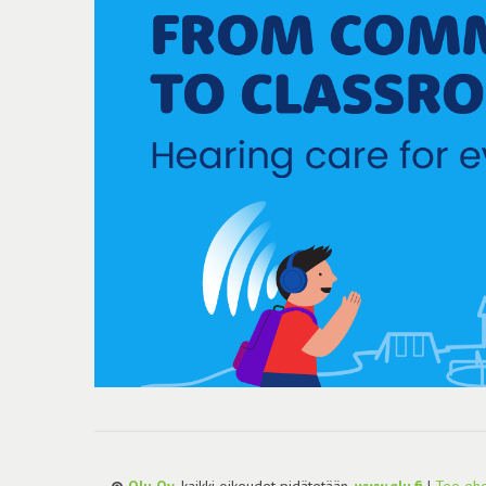
©
Qlu Oy
, kaikki oikeudet pidätetään.
www.qlu.fi
|
Tee ehd