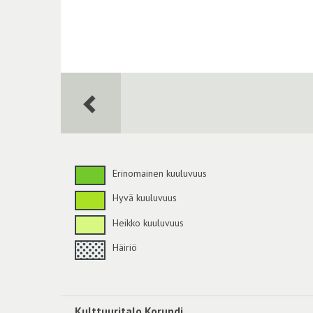
Erinomainen kuuluvuus
Hyvä kuuluvuus
Heikko kuuluvuus
Häiriö
Kulttuuritalo Korundi