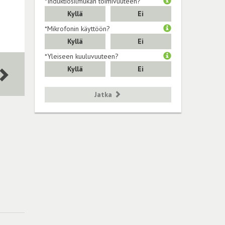
*Induktiosilmukan toimivuuteen?
Kyllä
Ei
*Mikrofonin käyttöön?
Kyllä
Ei
*Yleiseen kuuluvuuteen?
Kyllä
Ei
Jatka