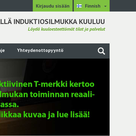
Kirjaudu sisään
Finnish
LLÄ INDUKTIOSILMUKKA KUULUU
Löydä kuuloesteettömät tilat ja palvelut
je
Yhteydenottopyyntö