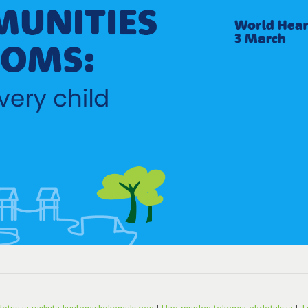
otus ja vaikuta kuulemiskokemukseen
|
Hae muiden tekemiä ehdotuksia
|
T