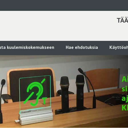
TÄÄ
kuta kuulemiskokemukseen
Hae ehdotuksia
Käyttöoh