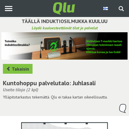
Siirry
pääsisältöön
TÄÄLLÄ INDUKTIOSILMUKKA KUULUU
Löydä kuuloesteettömät tilat ja palvelut
Etsi induktiosilmukka
Tee ehdotus ja vaikuta kuulemiskokemukseen
Hae ehdotuksia
Takaisin
Käyttöohje
Kuntohoppu palvelutalo: Juhlasali
Useita tiloja (2 kpl)
Yhteydenottopyyntö
Ylläpitotarkastus tekemättä. Qlu ei takaa kartan oikeellisuutta.
Kirjaudu sisään