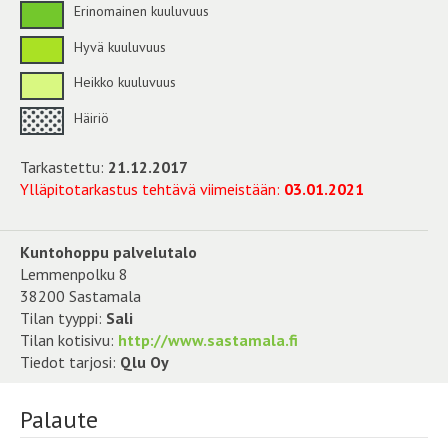
Erinomainen kuuluvuus
Hyvä kuuluvuus
Heikko kuuluvuus
Häiriö
Tarkastettu:
21.12.2017
Ylläpitotarkastus tehtävä viimeistään:
03.01.2021
Kuntohoppu palvelutalo
Lemmenpolku 8
38200 Sastamala
Tilan tyyppi:
Sali
Tilan kotisivu:
http://www.sastamala.fi
Tiedot tarjosi:
Qlu Oy
Palaute