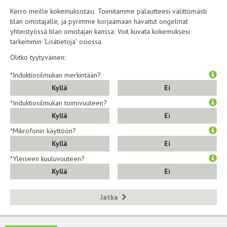
Kerro meille kokemuksistasi. Toimitamme palautteesi välittömästi
tilan omistajalle, ja pyrimme korjaamaan havaitut ongelmat
yhteistyössä tilan omistajan kanssa. Voit kuvata kokemuksesi
tarkemmin 'Lisätietoja' osiossa.
Olitko tyytyväinen:
*Induktiosilmukan merkintään?
Kyllä
Ei
*Induktiosilmukan toimivuuteen?
Kyllä
Ei
*Mikrofonin käyttöön?
Kyllä
Ei
*Yleiseen kuuluvuuteen?
Kyllä
Ei
Jatka