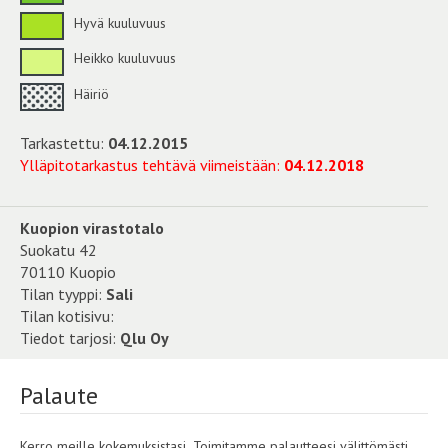
Hyvä kuuluvuus
Heikko kuuluvuus
Häiriö
Tarkastettu:
04.12.2015
Ylläpitotarkastus tehtävä viimeistään:
04.12.2018
Kuopion virastotalo
Suokatu 42
70110 Kuopio
Tilan tyyppi:
Sali
Tilan kotisivu:
Tiedot tarjosi:
Qlu Oy
Palaute
Kerro meille kokemuksistasi. Toimitamme palautteesi välittömästi