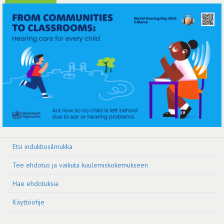
Etsi induktiosilmukka
Tee ehdotus ja vaikuta kuulemiskokemukseen
Hae ehdotuksia
Käyttöohje