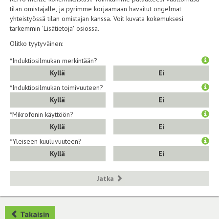
tilan omistajalle, ja pyrimme korjaamaan havaitut ongelmat
yhteistyössä tilan omistajan kanssa. Voit kuvata kokemuksesi
tarkemmin 'Lisätietoja' osiossa.
Olitko tyytyväinen:
*Induktiosilmukan merkintään?
Kyllä
Ei
*Induktiosilmukan toimivuuteen?
Kyllä
Ei
*Mikrofonin käyttöön?
Kyllä
Ei
*Yleiseen kuuluvuuteen?
Kyllä
Ei
Jatka
Takaisin