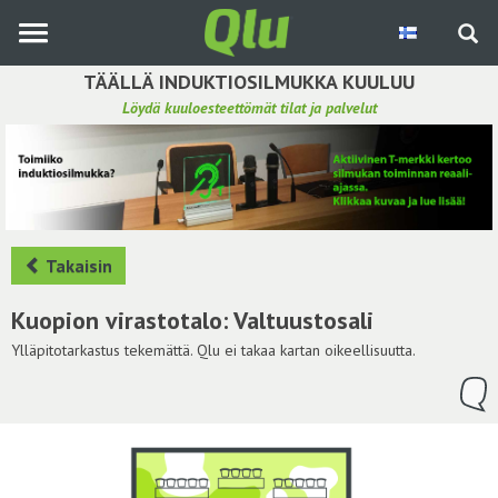
Siirry
pääsisältöön
TÄÄLLÄ INDUKTIOSILMUKKA KUULUU
Löydä kuuloesteettömät tilat ja palvelut
Etsi induktiosilmukka
Tee ehdotus ja vaikuta kuulemiskokemukseen
Hae ehdotuksia
Takaisin
Käyttöohje
Kuopion virastotalo: Valtuustosali
Yhteydenottopyyntö
Ylläpitotarkastus tekemättä. Qlu ei takaa kartan oikeellisuutta.
Kirjaudu sisään