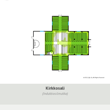
Kirkkosali
(Induktiosilmukka)