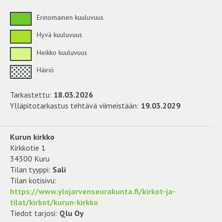
Erinomainen kuuluvuus
Hyvä kuuluvuus
Heikko kuuluvuus
Häiriö
Tarkastettu:
18.03.2026
Ylläpitotarkastus tehtävä viimeistään:
19.03.2029
Kurun kirkko
Kirkkotie 1
34300 Kuru
Tilan tyyppi:
Sali
Tilan kotisivu:
https://www.ylojarvenseurakunta.fi/kirkot-ja-
tilat/kirkot/kurun-kirkko
Tiedot tarjosi:
Qlu Oy