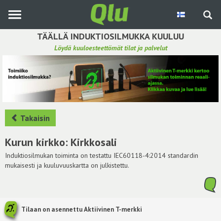
Siirry
pääsisältöön
TÄÄLLÄ INDUKTIOSILMUKKA KUULUU
Löydä kuuloesteettömät tilat ja palvelut
Etsi induktiosilmukka
Tee ehdotus ja vaikuta kuulemiskokemukseen
Hae ehdotuksia
Takaisin
Käyttöohje
Kurun kirkko: Kirkkosali
Yhteydenottopyyntö
Induktiosilmukan toiminta on testattu IEC60118-4:2014 standardin
mukaisesti ja kuuluvuuskartta on julkistettu.
Kirjaudu sisään
Tilaan on asennettu Aktiivinen T-merkki