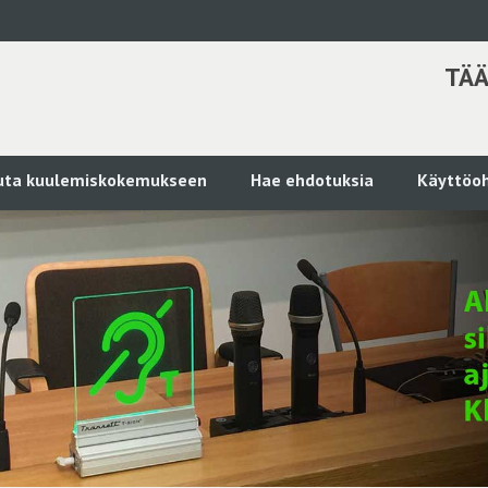
TÄÄ
kuta kuulemiskokemukseen
Hae ehdotuksia
Käyttöoh