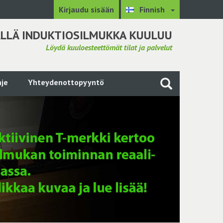
Kirjaudu sisään
Finnish
LLÄ INDUKTIOSILMUKKA KUULUU
Löydä kuuloesteettömät tilat ja palvelut
je
Yhteydenottopyyntö