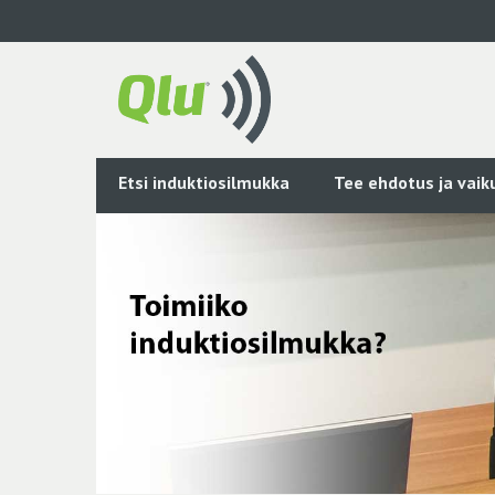
Siirry
pääsisältöön
Etsi induktiosilmukka
Tee ehdotus ja vai