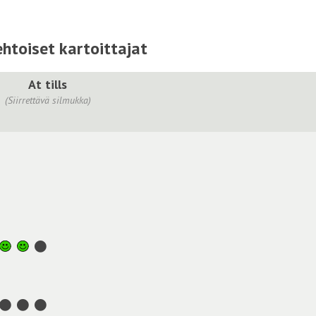
htoiset kartoittajat
At tills
(Siirrettävä silmukka)