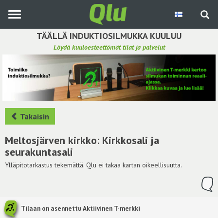
Siirry
pääsisältöön
TÄÄLLÄ INDUKTIOSILMUKKA KUULUU
Löydä kuuloesteettömät tilat ja palvelut
Etsi induktiosilmukka
Tee ehdotus ja vaikuta kuulemiskokemukseen
Hae ehdotuksia
Takaisin
Käyttöohje
Meltosjärven kirkko: Kirkkosali ja
seurakuntasali
Yhteydenottopyyntö
Ylläpitotarkastus tekemättä. Qlu ei takaa kartan oikeellisuutta.
Kirjaudu sisään
Tilaan on asennettu Aktiivinen T-merkki