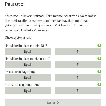
Palaute
Kerro meille kokemuksistasi. Toimitamme palautteesi välittömästi
tilan omistajalle, ja pyrimme korjaamaan havaitut ongelmat
yhteistyössä tilan omistajan kanssa. Voit kuvata kokemuksesi
tarkemmin 'Lisätietoja' osiossa.
Olitko tyytyväinen:
*Induktiosilmukan merkintään?
Kyllä
Ei
*Induktiosilmukan toimivuuteen?
Kyllä
Ei
*Mikrofonin käyttöön?
Kyllä
Ei
*Yleiseen kuuluvuuteen?
Kyllä
Ei
Jatka