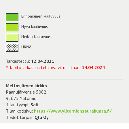
Erinomainen kuuluvuus
Hyvä kuuluvuus
Heikko kuuluvuus
Häiriö
Tarkastettu:
12.04.2021
Ylläpitotarkastus tehtävä viimeistään:
14.04.2024
Meltosjärven kirkko
Raanujärventie 5082
95675 Ylitornio
Tilan tyyppi:
Sali
Tilan kotisivu:
https://www.ylitornionseurakunta.fi/
Tiedot tarjosi:
Qlu Oy