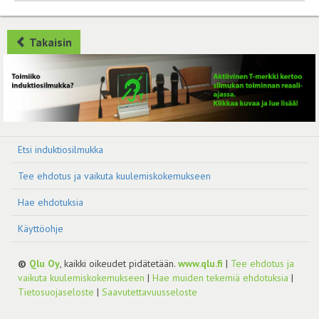
Takaisin
Etsi induktiosilmukka
Tee ehdotus ja vaikuta kuulemiskokemukseen
Hae ehdotuksia
Käyttöohje
©
Qlu Oy
, kaikki oikeudet pidätetään.
www.qlu.fi
|
Tee ehdotus ja
vaikuta kuulemiskokemukseen
|
Hae muiden tekemiä ehdotuksia
|
Tietosuojaseloste
|
Saavutettavuusseloste