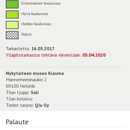
Erinomainen kuuluvuus
Hyvä kuuluvuus
Heikko kuuluvuus
Häiriö
Tarkastettu:
16.03.2017
Ylläpitotarkastus tehtävä viimeistään:
05.04.2020
Nykytaiteen museo Kiasma
Mannerheiminaukio 2
00100 Helsinki
Tilan tyyppi:
Sali
Tilan kotisivu:
Tiedot tarjosi:
Qlu Oy
Palaute