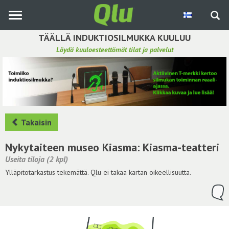
Siirry
pääsisältöön
TÄÄLLÄ INDUKTIOSILMUKKA KUULUU
Löydä kuuloesteettömät tilat ja palvelut
Etsi induktiosilmukka
Tee ehdotus ja vaikuta kuulemiskokemukseen
Hae ehdotuksia
Takaisin
Käyttöohje
Nykytaiteen museo Kiasma: Kiasma-teatteri
Useita tiloja (2 kpl)
Yhteydenottopyyntö
Ylläpitotarkastus tekemättä. Qlu ei takaa kartan oikeellisuutta.
Kirjaudu sisään