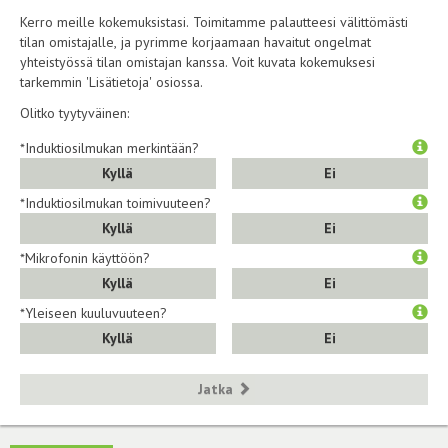
Kerro meille kokemuksistasi. Toimitamme palautteesi välittömästi
tilan omistajalle, ja pyrimme korjaamaan havaitut ongelmat
yhteistyössä tilan omistajan kanssa. Voit kuvata kokemuksesi
tarkemmin 'Lisätietoja' osiossa.
Olitko tyytyväinen:
*Induktiosilmukan merkintään?
Kyllä
Ei
*Induktiosilmukan toimivuuteen?
Kyllä
Ei
*Mikrofonin käyttöön?
Kyllä
Ei
*Yleiseen kuuluvuuteen?
Kyllä
Ei
Jatka