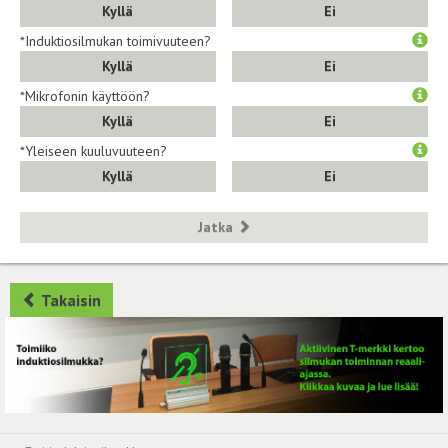
Kyllä
Ei
*Induktiosilmukan toimivuuteen?
Kyllä
Ei
*Mikrofonin käyttöön?
Kyllä
Ei
*Yleiseen kuuluvuuteen?
Kyllä
Ei
Jatka
Takaisin