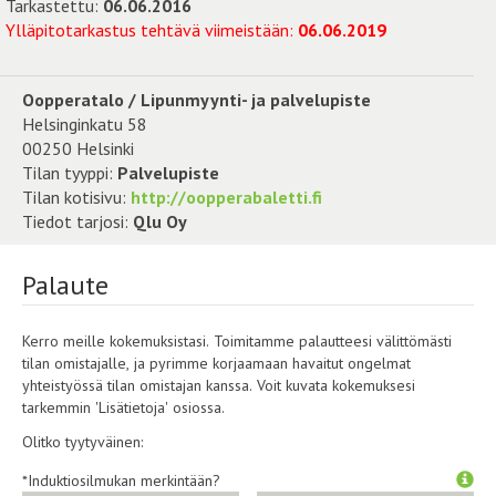
Tarkastettu:
06.06.2016
Ylläpitotarkastus tehtävä viimeistään:
06.06.2019
Oopperatalo / Lipunmyynti- ja palvelupiste
Helsinginkatu 58
00250 Helsinki
Tilan tyyppi:
Palvelupiste
Tilan kotisivu:
http://oopperabaletti.fi
Tiedot tarjosi:
Qlu Oy
Palaute
Kerro meille kokemuksistasi. Toimitamme palautteesi välittömästi
tilan omistajalle, ja pyrimme korjaamaan havaitut ongelmat
yhteistyössä tilan omistajan kanssa. Voit kuvata kokemuksesi
tarkemmin 'Lisätietoja' osiossa.
Olitko tyytyväinen:
*Induktiosilmukan merkintään?