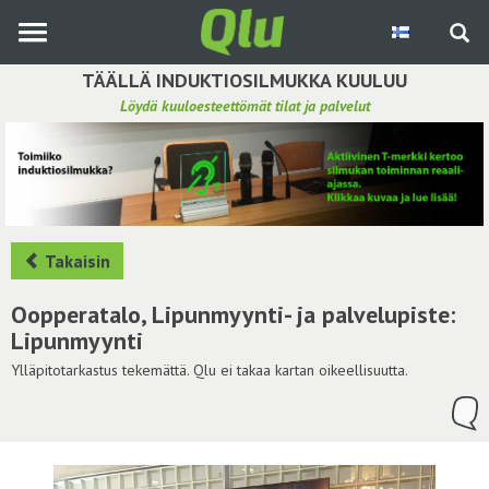
Siirry
pääsisältöön
TÄÄLLÄ INDUKTIOSILMUKKA KUULUU
Löydä kuuloesteettömät tilat ja palvelut
Etsi induktiosilmukka
Tee ehdotus ja vaikuta kuulemiskokemukseen
Hae ehdotuksia
Takaisin
Käyttöohje
Oopperatalo, Lipunmyynti- ja palvelupiste:
Lipunmyynti
Yhteydenottopyyntö
Ylläpitotarkastus tekemättä. Qlu ei takaa kartan oikeellisuutta.
Kirjaudu sisään