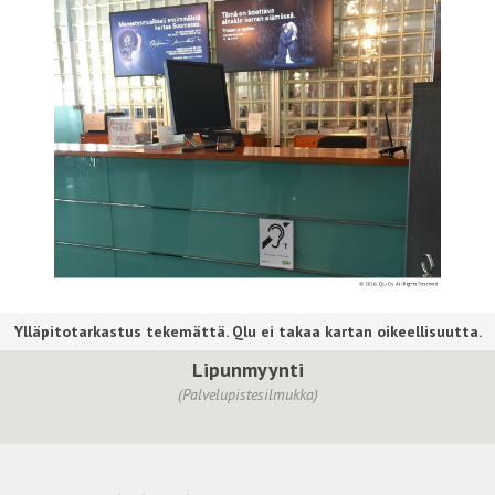
Lipunmyynti
(Palvelupistesilmukka)