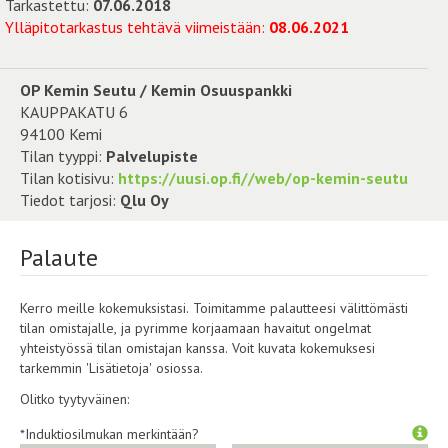
Tarkastettu:
07.06.2018
Ylläpitotarkastus tehtävä viimeistään:
08.06.2021
OP Kemin Seutu / Kemin Osuuspankki
KAUPPAKATU 6
94100 Kemi
Tilan tyyppi:
Palvelupiste
Tilan kotisivu:
https://uusi.op.fi//web/op-kemin-seutu
Tiedot tarjosi:
Qlu Oy
Palaute
Kerro meille kokemuksistasi. Toimitamme palautteesi välittömästi
tilan omistajalle, ja pyrimme korjaamaan havaitut ongelmat
yhteistyössä tilan omistajan kanssa. Voit kuvata kokemuksesi
tarkemmin 'Lisätietoja' osiossa.
Olitko tyytyväinen:
*Induktiosilmukan merkintään?