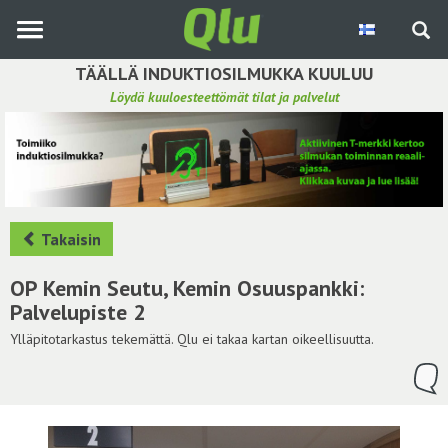
Siirry
pääsisältöön
TÄÄLLÄ INDUKTIOSILMUKKA KUULUU
Löydä kuuloesteettömät tilat ja palvelut
Etsi induktiosilmukka
Tee ehdotus ja vaikuta kuulemiskokemukseen
Hae ehdotuksia
Takaisin
Käyttöohje
OP Kemin Seutu, Kemin Osuuspankki:
Palvelupiste 2
Yhteydenottopyyntö
Ylläpitotarkastus tekemättä. Qlu ei takaa kartan oikeellisuutta.
Kirjaudu sisään