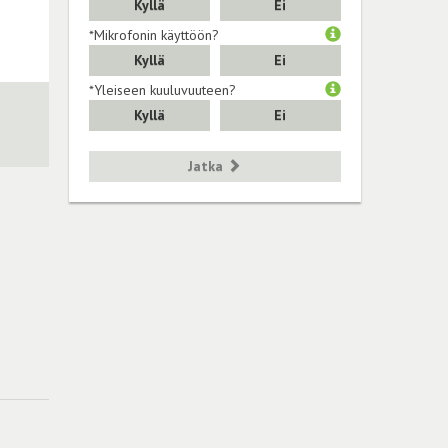
Kyllä
Ei
*Mikrofonin käyttöön?
Kyllä
Ei
*Yleiseen kuuluvuuteen?
Kyllä
Ei
Jatka