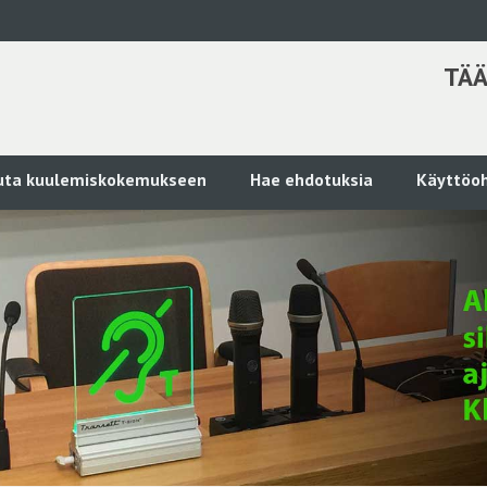
TÄÄ
kuta kuulemiskokemukseen
Hae ehdotuksia
Käyttöoh