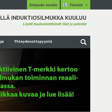
Kirjaudu sisään
Finnish
LLÄ INDUKTIOSILMUKKA KUULUU
Löydä kuuloesteettömät tilat ja palvelut
je
Yhteydenottopyyntö