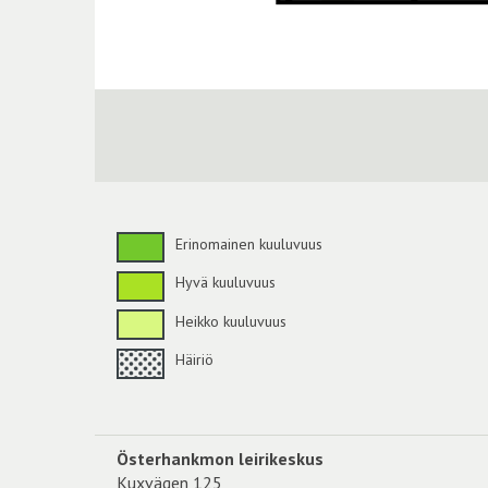
Erinomainen kuuluvuus
Hyvä kuuluvuus
Heikko kuuluvuus
Häiriö
Österhankmon leirikeskus
Kuxvägen 125