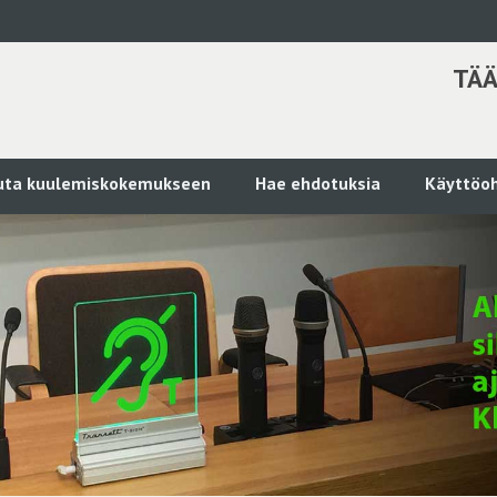
TÄÄ
kuta kuulemiskokemukseen
Hae ehdotuksia
Käyttöoh