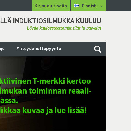
Kirjaudu sisään
Finnish
LLÄ INDUKTIOSILMUKKA KUULUU
Löydä kuuloesteettömät tilat ja palvelut
je
Yhteydenottopyyntö