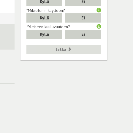
Kyllä
Ei
*Mikrofonin käyttöön?
Kyllä
Ei
*Yleiseen kuuluvuuteen?
Kyllä
Ei
Jatka