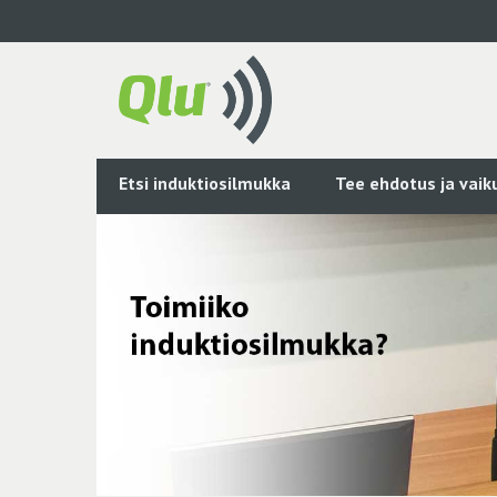
Siirry
pääsisältöön
Etsi induktiosilmukka
Tee ehdotus ja vai