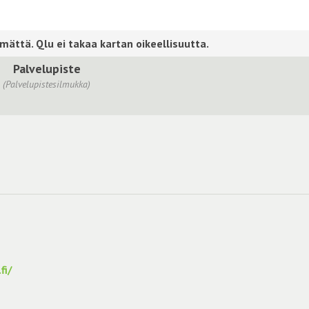
Palvelupiste
(Palvelupistesilmukka)
fi/