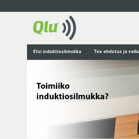
Siirry
pääsisältöön
Etsi induktiosilmukka
Tee ehdotus ja vai