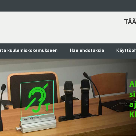
TÄÄ
kuta kuulemiskokemukseen
Hae ehdotuksia
Käyttöoh