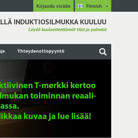
Kirjaudu sisään
Finnish
LLÄ INDUKTIOSILMUKKA KUULUU
Löydä kuuloesteettömät tilat ja palvelut
je
Yhteydenottopyyntö