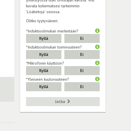
yhteistyössä tilan omistajan kanssa. Voit
kuvata kokemuksesi tarkemmin
'Lisätietoja' osiossa.
Olitko tyytyväinen:
*Induktiosilmukan merkintään?
Kyllä
Ei
*Induktiosilmukan toimivuuteen?
Kyllä
Ei
*Mikrofonin käyttöön?
Kyllä
Ei
*Yleiseen kuuluvuuteen?
Kyllä
Ei
Jatka