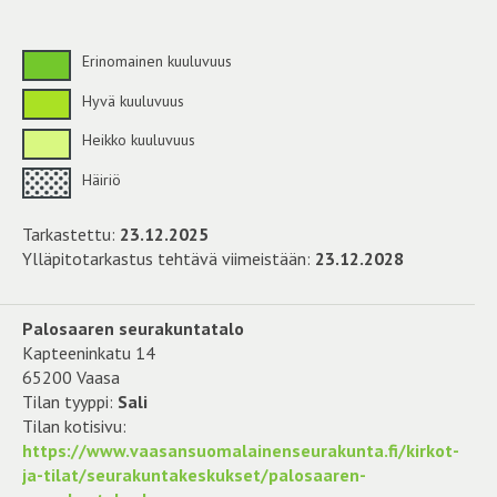
Erinomainen kuuluvuus
Hyvä kuuluvuus
Heikko kuuluvuus
Häiriö
Tarkastettu:
23.12.2025
Ylläpitotarkastus tehtävä viimeistään:
23.12.2028
Palosaaren seurakuntatalo
Kapteeninkatu 14
65200 Vaasa
Tilan tyyppi:
Sali
Tilan kotisivu:
https://www.vaasansuomalainenseurakunta.fi/kirkot-
ja-tilat/seurakuntakeskukset/palosaaren-