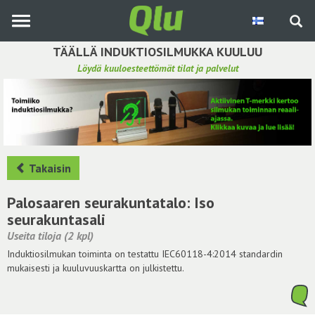
Siirry
pääsisältöön
TÄÄLLÄ INDUKTIOSILMUKKA KUULUU
Löydä kuuloesteettömät tilat ja palvelut
Etsi induktiosilmukka
Tee ehdotus ja vaikuta kuulemiskokemukseen
Hae ehdotuksia
Takaisin
Käyttöohje
Palosaaren seurakuntatalo: Iso
seurakuntasali
Yhteydenottopyyntö
Useita tiloja (2 kpl)
Induktiosilmukan toiminta on testattu IEC60118-4:2014 standardin
Kirjaudu sisään
mukaisesti ja kuuluvuuskartta on julkistettu.