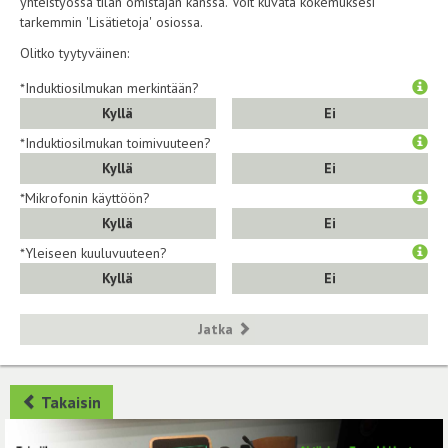
yhteistyössä tilan omistajan kanssa. Voit kuvata kokemuksesi
tarkemmin 'Lisätietoja' osiossa.
Olitko tyytyväinen:
*Induktiosilmukan merkintään?
Kyllä
Ei
*Induktiosilmukan toimivuuteen?
Kyllä
Ei
*Mikrofonin käyttöön?
Kyllä
Ei
*Yleiseen kuuluvuuteen?
Kyllä
Ei
Jatka
Takaisin