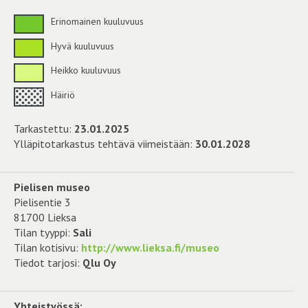
Erinomainen kuuluvuus
Hyvä kuuluvuus
Heikko kuuluvuus
Häiriö
Tarkastettu:
23.01.2025
Ylläpitotarkastus tehtävä viimeistään:
30.01.2028
Pielisen museo
Pielisentie 3
81700 Lieksa
Tilan tyyppi:
Sali
Tilan kotisivu:
http://www.lieksa.fi/museo
Tiedot tarjosi:
Qlu Oy
Yhteistyössä: