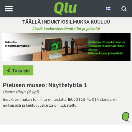
Siirry
pääsisältöön
TÄÄLLÄ INDUKTIOSILMUKKA KUULUU
Löydä kuuloesteettömät tilat ja palvelut
Etsi induktiosilmukka
Tee ehdotus ja vaikuta kuulemiskokemukseen
Hae ehdotuksia
Takaisin
Käyttöohje
Pielisen museo: Näyttelytila 1
Useita tiloja (4 kpl)
Yhteydenottopyyntö
Induktiosilmukan toiminta on testattu IEC60118-4:2014 standardin
mukaisesti ja kuuluvuuskartta on julkistettu.
Kirjaudu sisään