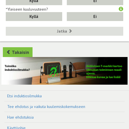
Kyllä
Ei
*Yleiseen kuuluvuuteen?
Kyllä
Ei
Jatka
Takaisin
Etsi induktiosilmukka
Tee ehdotus ja vaikuta kuulemiskokemukseen
Hae ehdotuksia
Käyttöohje