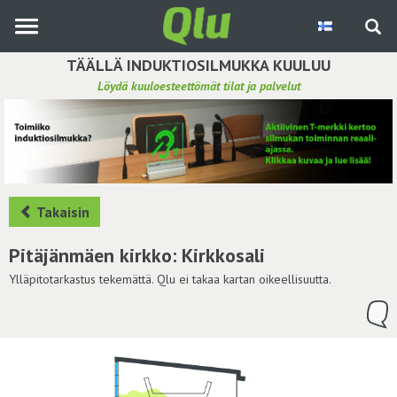
Siirry
pääsisältöön
TÄÄLLÄ INDUKTIOSILMUKKA KUULUU
Löydä kuuloesteettömät tilat ja palvelut
Etsi induktiosilmukka
Tee ehdotus ja vaikuta kuulemiskokemukseen
Hae ehdotuksia
Takaisin
Käyttöohje
Pitäjänmäen kirkko: Kirkkosali
Yhteydenottopyyntö
Ylläpitotarkastus tekemättä. Qlu ei takaa kartan oikeellisuutta.
Kirjaudu sisään