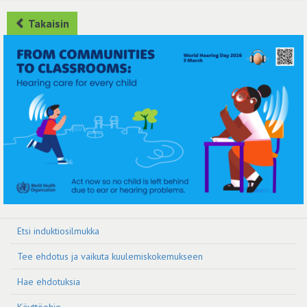
Takaisin
Etsi induktiosilmukka
Tee ehdotus ja vaikuta kuulemiskokemukseen
Hae ehdotuksia
Käyttöohje