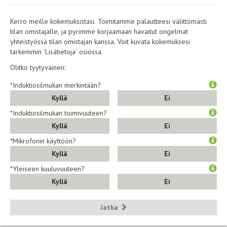
Kerro meille kokemuksistasi. Toimitamme palautteesi välittömästi
tilan omistajalle, ja pyrimme korjaamaan havaitut ongelmat
yhteistyössä tilan omistajan kanssa. Voit kuvata kokemuksesi
tarkemmin 'Lisätietoja' osiossa.
Olitko tyytyväinen:
*Induktiosilmukan merkintään?
Kyllä
Ei
*Induktiosilmukan toimivuuteen?
Kyllä
Ei
*Mikrofonin käyttöön?
Kyllä
Ei
*Yleiseen kuuluvuuteen?
Kyllä
Ei
Jatka