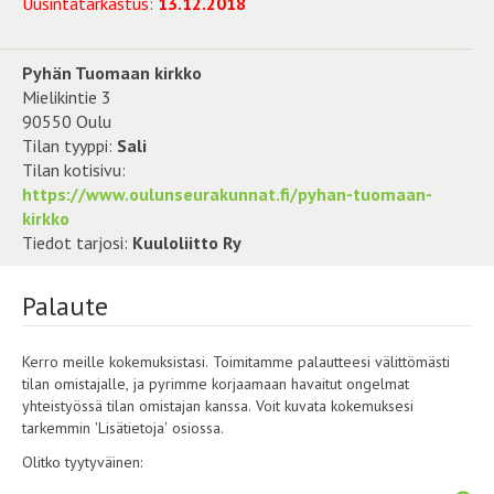
Uusintatarkastus:
13.12.2018
Pyhän Tuomaan kirkko
Mielikintie 3
90550 Oulu
Tilan tyyppi:
Sali
Tilan kotisivu:
https://www.oulunseurakunnat.fi/pyhan-tuomaan-
kirkko
Tiedot tarjosi:
Kuuloliitto Ry
Palaute
Kerro meille kokemuksistasi. Toimitamme palautteesi välittömästi
tilan omistajalle, ja pyrimme korjaamaan havaitut ongelmat
yhteistyössä tilan omistajan kanssa. Voit kuvata kokemuksesi
tarkemmin 'Lisätietoja' osiossa.
Olitko tyytyväinen: