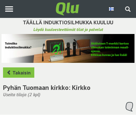
Siirry
pääsisältöön
TÄÄLLÄ INDUKTIOSILMUKKA KUULUU
Löydä kuuloesteettömät tilat ja palvelut
Etsi induktiosilmukka
Tee ehdotus ja vaikuta kuulemiskokemukseen
Hae ehdotuksia
Takaisin
Käyttöohje
Pyhän Tuomaan kirkko: Kirkko
Useita tiloja (2 kpl)
Yhteydenottopyyntö
Kirjaudu sisään