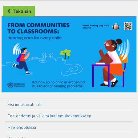
Takaisin
Etsi induktiosilmukka
Tee ehdotus ja vaikuta kuulemiskokemukseen
Hae ehdotuksia