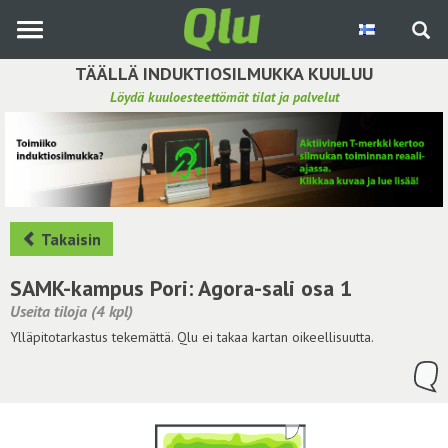
Siirry
pääsisältöön
TÄÄLLÄ INDUKTIOSILMUKKA KUULUU
Löydä kuuloesteettömät tilat ja palvelut
Etsi induktiosilmukka
Tee ehdotus ja vaikuta kuulemiskokemukseen
Hae ehdotuksia
Takaisin
Käyttöohje
SAMK-kampus Pori: Agora-sali osa 1
Useita tiloja (4 kpl)
Yhteydenottopyyntö
Ylläpitotarkastus tekemättä. Qlu ei takaa kartan oikeellisuutta.
Kirjaudu sisään