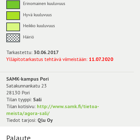
Erinomainen kuuluvuus
Hyvä kuuluvuus
Heikko kuuluvuus
Häiriö
Tarkastettu:
30.06.2017
Ylläpitotarkastus tehtävä viimeistään:
11.07.2020
SAMK-kampus Pori
Satakunnankatu 23
28130 Pori
Tilan tyyppi:
Sali
Tilan kotisivu:
http://www.samk.fi/tietoa-
meista/agora-sali/
Tiedot tarjosi:
Qlu Oy
Palaute