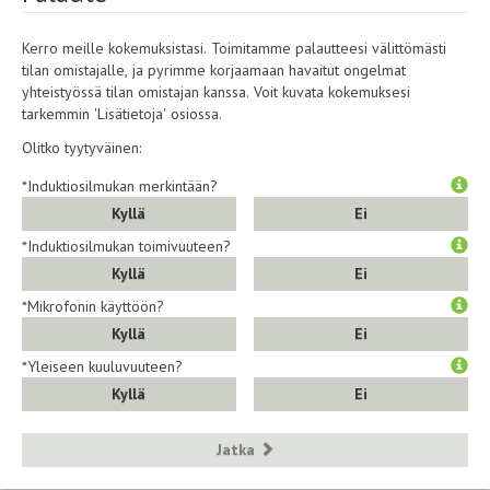
Kerro meille kokemuksistasi. Toimitamme palautteesi välittömästi
tilan omistajalle, ja pyrimme korjaamaan havaitut ongelmat
yhteistyössä tilan omistajan kanssa. Voit kuvata kokemuksesi
tarkemmin 'Lisätietoja' osiossa.
Olitko tyytyväinen:
*Induktiosilmukan merkintään?
Kyllä
Ei
*Induktiosilmukan toimivuuteen?
Kyllä
Ei
*Mikrofonin käyttöön?
Kyllä
Ei
*Yleiseen kuuluvuuteen?
Kyllä
Ei
Jatka