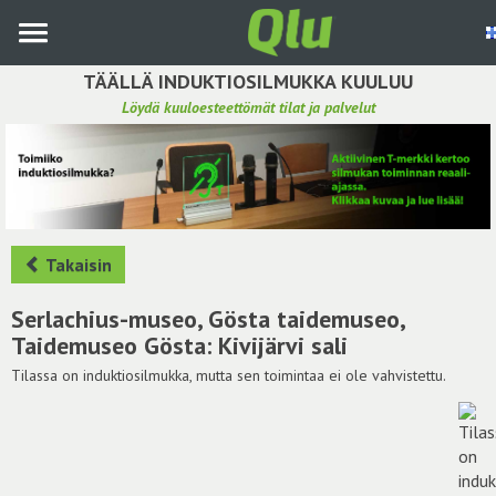
Siirry
pääsisältöön
TÄÄLLÄ INDUKTIOSILMUKKA KUULUU
Löydä kuuloesteettömät tilat ja palvelut
Etsi induktiosilmukka
Tee ehdotus ja vaikuta kuulemiskokemukseen
Hae ehdotuksia
Takaisin
Käyttöohje
Serlachius-museo, Gösta taidemuseo,
Taidemuseo Gösta: Kivijärvi sali
Yhteydenottopyyntö
Tilassa on induktiosilmukka, mutta sen toimintaa ei ole vahvistettu.
Kirjaudu sisään