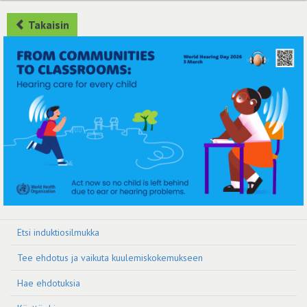
Takaisin
Etsi induktiosilmukka
Tee ehdotus ja vaikuta kuulemiskokemukseen
Hae ehdotuksia