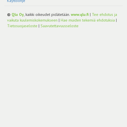
Käyttöohje
©
Qlu Oy
, kaikki oikeudet pidätetään.
www.qlu.fi
|
Tee ehdotus ja
vaikuta kuulemiskokemukseen
|
Hae muiden tekemiä ehdotuksia
|
Tietosuojaseloste
|
Saavutettavuusseloste