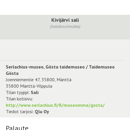
Kivijärvi sali
(Induktiosilmukka)
Serlachius-museo, Gösta taidemuseo / Taidemuseo
Gösta
Joenniementie 47, 35800, Mänttä
35800 Mänttä-Vilppula
Tilan tyyppi:
Sali
Tilan kotisivu:
http://www.serlachius.fi/fi/museomme/gosta/
Tiedot tarjosi:
Qlu Oy
Palaute