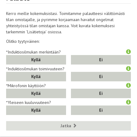
Kerro meille kokemuksistasi. Toimitamme palautteesi välittömästi
tilan omistajalle, ja pyrimme korjaamaan havaitut ongelmat
yhteistyössä tilan omistajan kanssa. Voit kuvata kokemuksesi
tarkemmin 'Lisätietoja' osiossa.
Olitko tyytyväinen:
*Induktiosilmukan merkintään?
Kyllä
Ei
*Induktiosilmukan toimivuuteen?
Kyllä
Ei
*Mikrofonin käyttöön?
Kyllä
Ei
*Yleiseen kuuluvuuteen?
Kyllä
Ei
Jatka