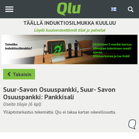
Siirry
pääsisältöön
TÄÄLLÄ INDUKTIOSILMUKKA KUULUU
Löydä kuuloesteettömät tilat ja palvelut
Etsi induktiosilmukka
Tee ehdotus ja vaikuta kuulemiskokemukseen
Hae ehdotuksia
Takaisin
Käyttöohje
Suur-Savon Osuuspankki, Suur- Savon
Osuuspankki: Pankkisali
Yhteydenottopyyntö
Useita tiloja (6 kpl)
Ylläpitotarkastus tekemättä. Qlu ei takaa kartan oikeellisuutta.
Kirjaudu sisään