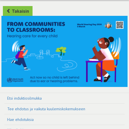
Takaisin
Etsi induktiosilmukka
Tee ehdotus ja vaikuta kuulemiskokemukseen
Hae ehdotuksia