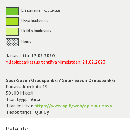
Erinomainen kuuluvuus
Hyvä kuuluvuus
Heikko kuuluvuus
Häiriö
Tarkastettu:
12.02.2020
Ylläpitotarkastus tehtävä viimeistään:
21.02.2023
Suur-Savon Osuuspankki / Suur- Savon Osuuspankki
Porrassalmenkatu 19
50100 Mikkeli
Tilan tyyppi:
Aula
Tilan kotisivu:
https://www.op.fi/web/op-suur-savo
Tiedot tarjosi:
Qlu Oy
Palaute