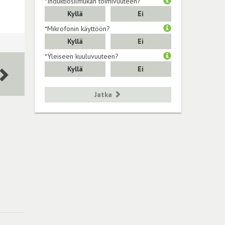
*Induktiosilmukan toimivuuteen?
Kyllä
Ei
*Mikrofonin käyttöön?
Kyllä
Ei
*Yleiseen kuuluvuuteen?
Kyllä
Ei
Jatka