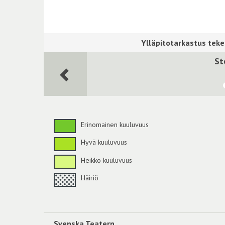
St
Erinomainen kuuluvuus
Hyvä kuuluvuus
Heikko kuuluvuus
Häiriö
Svenska Teatern