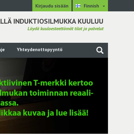
Kirjaudu sisään
Finnish
LLÄ INDUKTIOSILMUKKA KUULUU
Löydä kuuloesteettömät tilat ja palvelut
je
Yhteydenottopyyntö