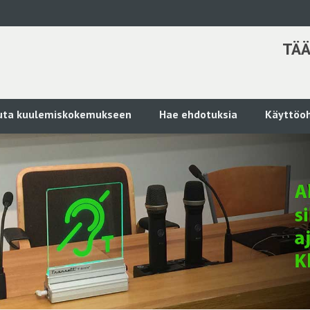
TÄÄ
kuta kuulemiskokemukseen
Hae ehdotuksia
Käyttöoh