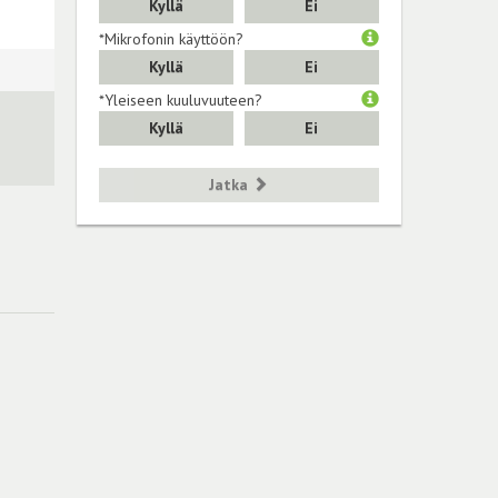
Kyllä
Ei
*Mikrofonin käyttöön?
Kyllä
Ei
*Yleiseen kuuluvuuteen?
Kyllä
Ei
Jatka