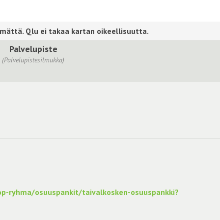
Palvelupiste
(Palvelupistesilmukka)
op-ryhma/osuuspankit/taivalkosken-osuuspankki?