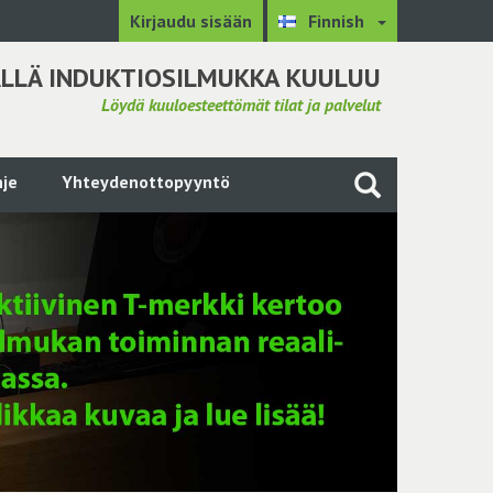
Kirjaudu sisään
Finnish
LLÄ INDUKTIOSILMUKKA KUULUU
Löydä kuuloesteettömät tilat ja palvelut
je
Yhteydenottopyyntö