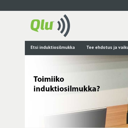
Siirry
pääsisältöön
Etsi induktiosilmukka
Tee ehdotus ja vai