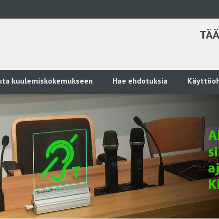
TÄÄ
kuta kuulemiskokemukseen
Hae ehdotuksia
Käyttöoh